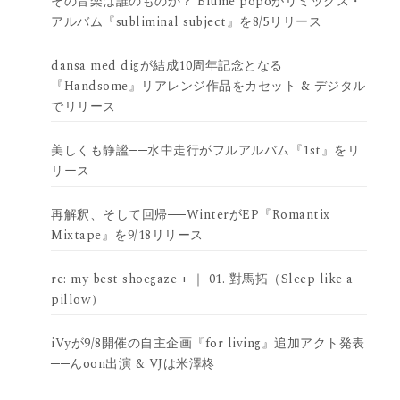
その音楽は誰のものか？ Blume popoがリミックス・
アルバム『subliminal subject』を8/5リリース
dansa med digが結成10周年記念となる
『Handsome』リアレンジ作品をカセット & デジタル
でリリース
美しくも静謐──水中走行がフルアルバム『1st』をリ
リース
再解釈、そして回帰──WinterがEP『Romantix
Mixtape』を9/18リリース
re: my best shoegaze + ｜ 01. 對馬拓（Sleep like a
pillow）
iVyが9/8開催の自主企画『for living』追加アクト発表
──んoon出演 & VJは米澤柊