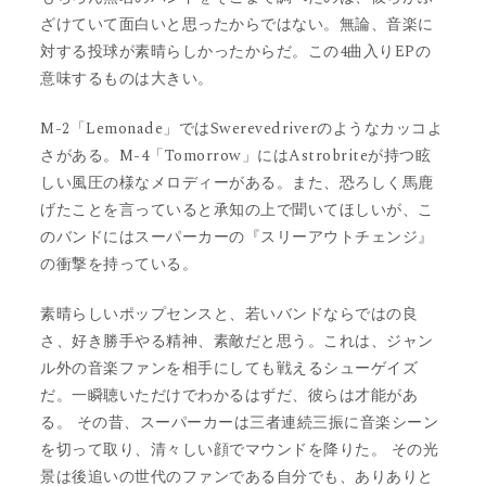
ざけていて面白いと思ったからではない。無論、音楽に
対する投球が素晴らしかったからだ。この4曲入りEPの
意味するものは大きい。
M-2「Lemonade」ではSwerevedriverのようなカッコよ
さがある。M-4「Tomorrow」にはAstrobriteが持つ眩
しい風圧の様なメロディーがある。また、恐ろしく馬鹿
げたことを言っていると承知の上で聞いてほしいが、こ
のバンドにはスーパーカーの『スリーアウトチェンジ』
の衝撃を持っている。
素晴らしいポップセンスと、若いバンドならではの良
さ、好き勝手やる精神、素敵だと思う。これは、ジャン
ル外の音楽ファンを相手にしても戦えるシューゲイズ
だ。一瞬聴いただけでわかるはずだ、彼らは才能があ
る。 その昔、スーパーカーは三者連続三振に音楽シーン
を切って取り、清々しい顔でマウンドを降りた。 その光
景は後追いの世代のファンである自分でも、ありありと