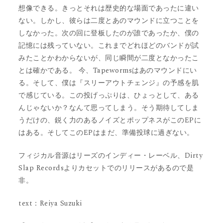
想像できる。きっとそれは歴史的な場面であったに違い
ない。しかし、彼らは二度とあのマウンドに立つことを
しなかった。次の回に登板したのが誰であったか、僕の
記憶には残っていない。これまでどれほどのバンドが試
みたことかわからないが、同じ瞬間が二度となかったこ
とは確かである。 今、Tapewormsはあのマウンドにい
る。そして、僕は『スリーアウトチェンジ』の予感を肌
で感じている。この投げっぷりは、ひょっとして、ある
んじゃないか？なんて思ってしまう。そう期待してしま
うだけの、鋭く力のあるノイズとポップネスがこのEPに
はある。そしてこのEPはまだ、準備投球に過ぎない。
フィジカル音源はリーズのインディー・レーベル、Dirty
Slap Recordsよりカセットでのリリースがあるので是
非。
text：Reiya Suzuki