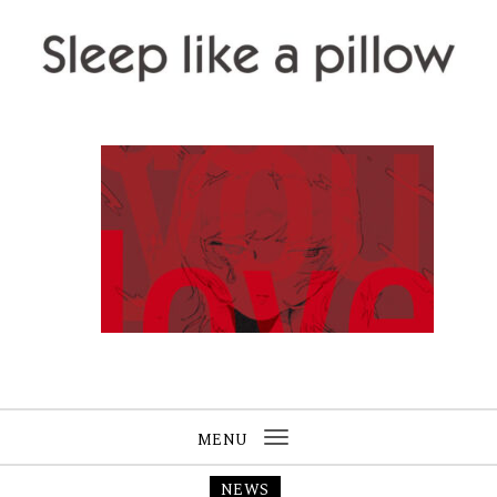
Skip to content
Sleep like a pillow
MENU
Toggle
navigation
NEWS