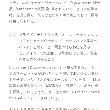
フランスのシューゲイザー・バンド、TapewormsのEP作
品。bandcampの概要欄に書かれていること（※執筆当
時）を見る限り、彼らはとにかくボケ倒しており、同等
に尖ってもいる。
フライドポテトを食べること、スマッシュマウス
（アメリカのパワーポップ～ポップパンク系統の
バンド）を聴くこと、死霊のはらわたを見るこ
と、ノイジーで幻想的、攻撃的だけど優しい音楽
を作るのを頑張ること
Instagram（
@tapewormsband
）へ飛んでみると、紅一
点のマーゴット嬢がぱっちり目を開いてあどけない変顔
を見せていたり、3人で変なポーズをしていたり、半目の
写真や蕎麦を食べている写真など、可愛らしいボケに全
力投球しているようだ。が、なぜかLSD and the Search
for Godにフォローされている。
もちろん無名のバンドをそこまで調べたのは、彼らがふ