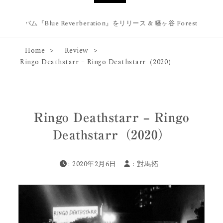
stアルバム『Blue Reverberation』をリリース & 幡ヶ谷 Forestlimitに
Home
Review
Ringo Deathstarr – Ringo Deathstarr（2020）
Ringo Deathstarr – Ringo
Deathstarr（2020）
: 2020年2月6日
:
對馬拓