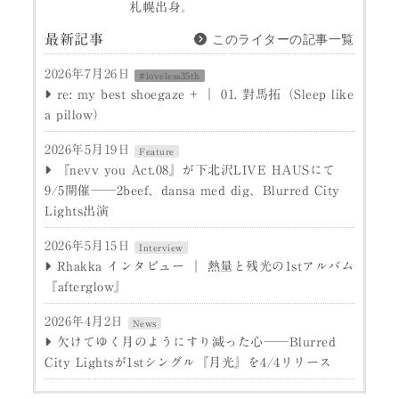
札幌出身。
このライターの記事一覧
最新記事
2026年7月26日
#loveless35th
re: my best shoegaze + ｜ 01. 對馬拓（Sleep like
a pillow）
2026年5月19日
Feature
『nevv you Act.08』が下北沢LIVE HAUSにて
9/5開催──2beef、dansa med dig、Blurred City
Lights出演
2026年5月15日
Interview
Rhakka インタビュー ｜ 熱量と残光の1stアルバム
『afterglow』
2026年4月2日
News
欠けてゆく月のようにすり減った心──Blurred
City Lightsが1stシングル『月光』を4/4リリース