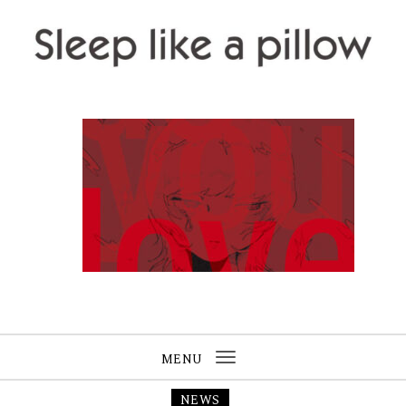
Skip to content
Sleep like a pillow
MENU
Toggle
navigation
NEWS