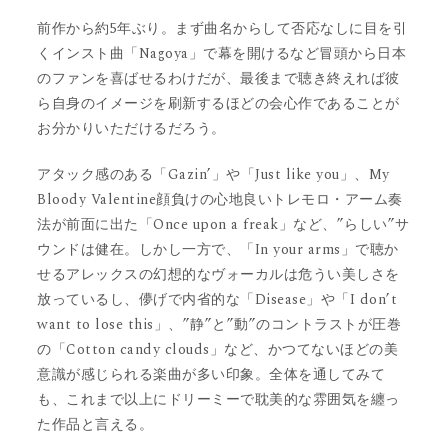
前作から約5年ぶり。まず曲名からして否応なしに目を引
くインスト曲「Nagoya」で幕を開けるなど冒頭から日本
のファンを喜ばせるわけだが、最後まで聴き終えれば彼
ら自身のイメージを刷新するほどの会心作であることが
お分かりいただけるだろう。
アタック感のある「Gazin’」や「Just like you」、My
Bloody Valentine顔負けの心地良いトレモロ・アーム奏
法が前面に出た「Once upon a freak」など、”らしい”サ
ウンドは健在。しかし一方で、「In your arms」で聴か
せるアレックスの幻想的なヴォーカルは危うい美しさを
放っているし、儚げで内省的な「Disease」や「I don’t
want to lose this」、”静”と”動”のコントラストが圧巻
の「Cotton candy clouds」など、かつてないほどの美
意識が感じられる楽曲が多い印象。全体を通してみて
も、これまで以上にドリーミーで耽美的な雰囲気を纏っ
た作品と言える。