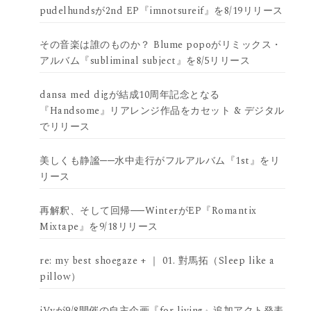
pudelhundsが2nd EP『imnotsureif』を8/19リリース
その音楽は誰のものか？ Blume popoがリミックス・
アルバム『subliminal subject』を8/5リリース
dansa med digが結成10周年記念となる
『Handsome』リアレンジ作品をカセット & デジタル
でリリース
美しくも静謐──水中走行がフルアルバム『1st』をリ
リース
再解釈、そして回帰──WinterがEP『Romantix
Mixtape』を9/18リリース
re: my best shoegaze + ｜ 01. 對馬拓（Sleep like a
pillow）
iVyが9/8開催の自主企画『for living』追加アクト発表