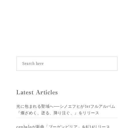
Latest Articles
光に包まれる聖域へ──シノエフヒが1stフルアルバム
『燦ざめく、迸る、降り注ぐ、』をリリース
cephaloが新曲「ブーゲンビリア」を8/14リリース