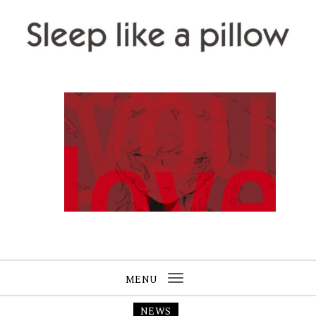
Skip to content
Sleep like a pillow
MENU
Toggle
navigation
NEWS