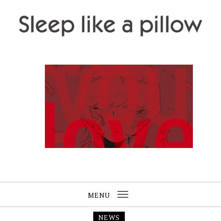
Skip to content
Sleep like a pillow
MENU
Toggle
navigation
NEWS