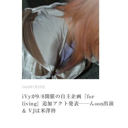
2026年7月25日
iVyが9/8開催の自主企画『for
living』追加アクト発表──んoon出演
& VJは米澤柊