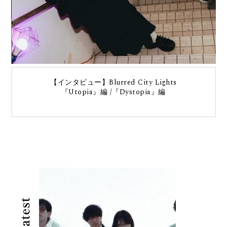
【インタビュー】Blurred City Lights
『Utopia』編 /『Dystopia』編
Latest