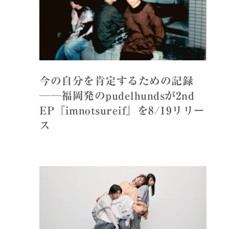
今の自分を肯定するための記録
──福岡発のpudelhundsが2nd
EP『imnotsureif』を8/19リリー
ス