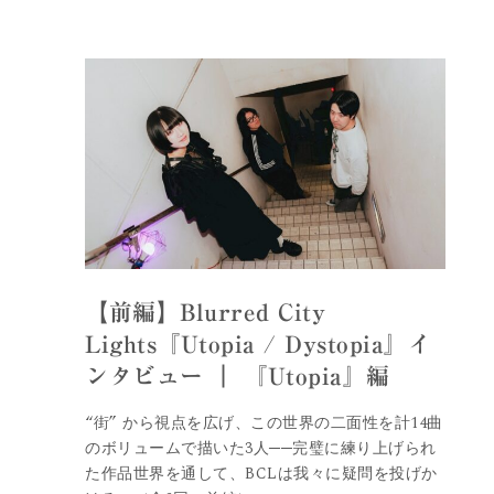
【前編】Blurred City
Lights『Utopia / Dystopia』イ
ンタビュー ｜ 『Utopia』編
“街” から視点を広げ、この世界の二面性を計14曲
のボリュームで描いた3人──完璧に練り上げられ
た作品世界を通して、BCLは我々に疑問を投げか