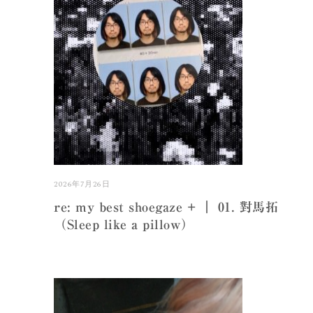
2026年7月26日
re: my best shoegaze + ｜ 01. 對馬拓
（Sleep like a pillow）