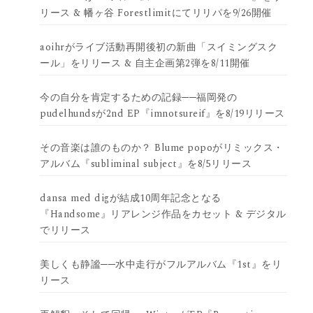
リース & 幡ヶ谷 Forestlimitにてリリパを9/26開催
aoihrがライブ活動再開後初の新曲「スイミングスク
ール」をリリース & 自主企画第2弾を8/11開催
今の自分を肯定するための記録──福岡発の
pudelhundsが2nd EP『imnotsureif』を8/19リリース
その音楽は誰のものか？ Blume popoがリミックス・
アルバム『subliminal subject』を8/5リリース
dansa med digが結成10周年記念となる
『Handsome』リアレンジ作品をカセット & デジタル
でリリース
美しくも静謐──水中走行がフルアルバム『1st』をリ
リース