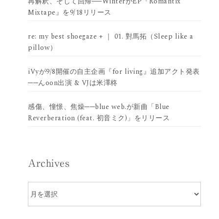
再解釈、そして回帰──WinterがEP『Romantix
Mixtape』を9/18リリース
re: my best shoegaze + ｜ 01. 對馬拓（Sleep like a
pillow）
iVyが9/8開催の自主企画『for living』追加アクト発表
──んoon出演 & VJは米澤柊
感傷、憧憬、焦燥──blue web.が新曲「Blue
Reverberation (feat. 初音ミク)」をリリース
Archives
Archives