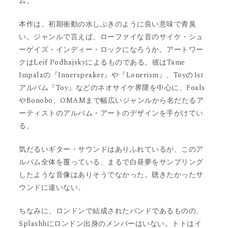
ム。
本作は、初期衝動の水しぶきのように良い意味で青臭
い。ジャンルで言えば、ローファイな音のサイケ・シュ
ーゲイズ・インディー・ロックになろうか。アートワー
クはLeif Podhajskyによるものである。彼はTame
Impalaの『Innerspeaker』や『Lonerism』、Toyの1st
アルバム『Toy』などのネオサイケ界隈を中心に、Foals
やBonobo、OMAMまで幅広いジャンルから名だたるア
ーティストのアルバム・アートのデザインを手がけてい
る。
気だるいギター・サウンドはありふれているが、このア
ルバム全体を覆っている、まるで白昼夢をサンプリング
したような音像はありそうでなかった。聴きたかったサ
ウンドに違いない。
ちなみに、ロンドンで結成されたバンドであるものの、
Splashhにロンドン出身のメンバーはいない。トトはイ