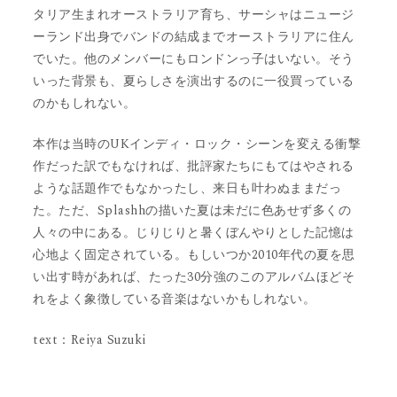
タリア生まれオーストラリア育ち、サーシャはニュージ
ーランド出身でバンドの結成までオーストラリアに住ん
でいた。他のメンバーにもロンドンっ子はいない。そう
いった背景も、夏らしさを演出するのに一役買っている
のかもしれない。
本作は当時のUKインディ・ロック・シーンを変える衝撃
作だった訳でもなければ、批評家たちにもてはやされる
ような話題作でもなかったし、来日も叶わぬままだっ
た。ただ、Splashhの描いた夏は未だに色あせず多くの
人々の中にある。じりじりと暑くぼんやりとした記憶は
心地よく固定されている。もしいつか2010年代の夏を思
い出す時があれば、たった30分強のこのアルバムほどそ
れをよく象徴している音楽はないかもしれない。
text：Reiya Suzuki