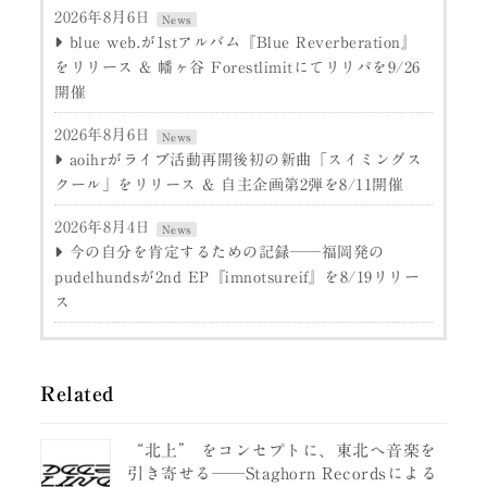
2026年8月6日
News
blue web.が1stアルバム『Blue Reverberation』
をリリース & 幡ヶ谷 Forestlimitにてリリパを9/26
開催
2026年8月6日
News
aoihrがライブ活動再開後初の新曲「スイミングス
クール」をリリース & 自主企画第2弾を8/11開催
2026年8月4日
News
今の自分を肯定するための記録──福岡発の
pudelhundsが2nd EP『imnotsureif』を8/19リリー
ス
Related
“北上” をコンセプトに、東北へ音楽を
引き寄せる──Staghorn Recordsによる