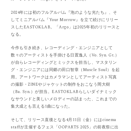
2024年には初のフルアルバム『泡のような光たち』、そ
してミニアルバム『Your Morrow』を立て続けにリリー
スしたEASTOKLAB。「Argo」は2025年初のリリースと
なる。
今作も引き続き、レコーディング・エンジニアとして
数々のアーティストを手掛ける日置逸人（Vo. Syn. Gt.）
が自らレコーディングとミックスを担当し、マスタリン
グ・エンジニアには同郷の田口智章（Muscle Soul）を起
用。アートワークはカメラマンとしてアーティスト写真
の撮影・ZINEやジャケットの制作をおこなう岡大樹
（Ba. Syn.）が担当。EASTOKLABらしいダイナミック
なサウンドと美しいメロディーの詰まった、これまでの
集大成とも言える1曲になった。
そして、リリース直後となる4月11日（金）にはcinema
staffが主催するフェス「OOPARTS 2025」の前夜祭に出