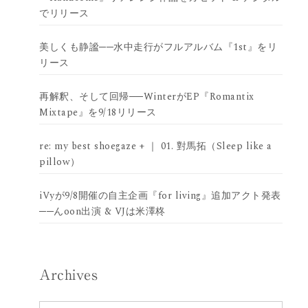
でリリース
美しくも静謐──水中走行がフルアルバム『1st』をリ
リース
再解釈、そして回帰──WinterがEP『Romantix
Mixtape』を9/18リリース
re: my best shoegaze + ｜ 01. 對馬拓（Sleep like a
pillow）
iVyが9/8開催の自主企画『for living』追加アクト発表
──んoon出演 & VJは米澤柊
Archives