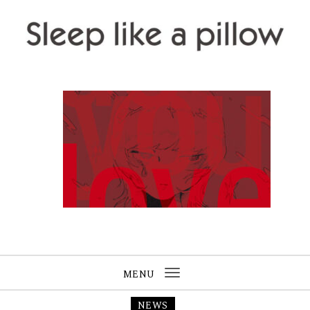
Skip to content
Sleep like a pillow
MENU
Toggle
navigation
NEWS