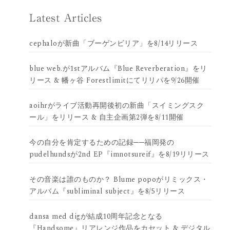
Latest Articles
cephaloが新曲「ブーゲンビリア」を8/14リリース
blue web.が1stアルバム『Blue Reverberation』をリ
リース & 幡ヶ谷 Forestlimitにてリリパを9/26開催
aoihrがライブ活動再開後初の新曲「スイミングスク
ール」をリリース & 自主企画第2弾を8/11開催
今の自分を肯定するための記録──福岡発の
pudelhundsが2nd EP『imnotsureif』を8/19リリース
その音楽は誰のものか？ Blume popoがリミックス・
アルバム『subliminal subject』を8/5リリース
dansa med digが結成10周年記念となる
『Handsome』リアレンジ作品をカセット & デジタル