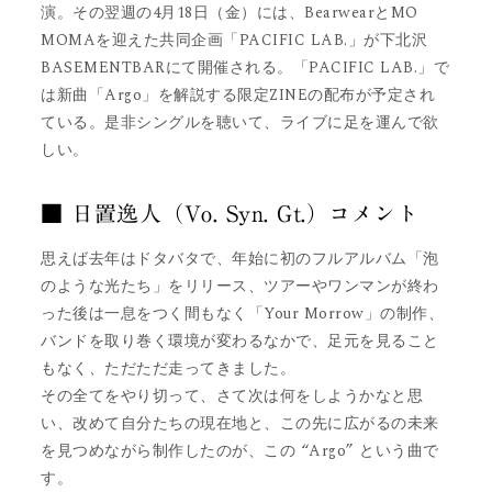
演。その翌週の4月18日（金）には、BearwearとMO
MOMAを迎えた共同企画「PACIFIC LAB.」が下北沢
BASEMENTBARにて開催される。「PACIFIC LAB.」で
は新曲「Argo」を解説する限定ZINEの配布が予定され
ている。是非シングルを聴いて、ライブに足を運んで欲
しい。
■ 日置逸人（Vo. Syn. Gt.）コメント
思えば去年はドタバタで、年始に初のフルアルバム「泡
のような光たち」をリリース、ツアーやワンマンが終わ
った後は一息をつく間もなく「Your Morrow」の制作、
バンドを取り巻く環境が変わるなかで、足元を見ること
もなく、ただただ走ってきました。
その全てをやり切って、さて次は何をしようかなと思
い、改めて自分たちの現在地と、この先に広がるの未来
を見つめながら制作したのが、この “Argo” という曲で
す。