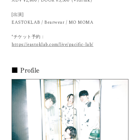
ADV ¥2,800 / DOOR ¥3,300（+1drink）
[出演]
EASTOKLAB / Bearwear / MO MOMA
*チケット予約：
https://eastoklab.com/live/pacific-lab/
■ Profile