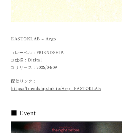
EASTOKLAB – Argo
□ レーベル：FRIENDSHIP.
□ 仕様：Digital
□ リリース：2025/04/09
配信リンク：
https://friendship.lnk.to/Argo_EASTOKLAB
■ Event