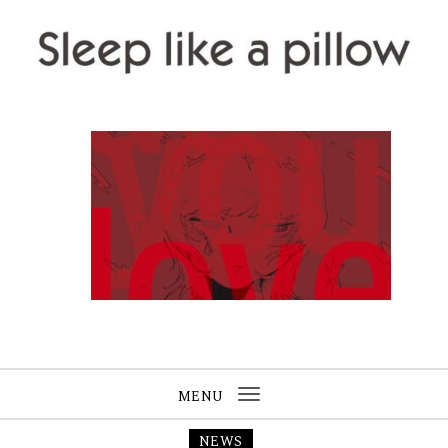
Skip to content
Sleep like a pillow
MENU
Toggle
navigation
NEWS