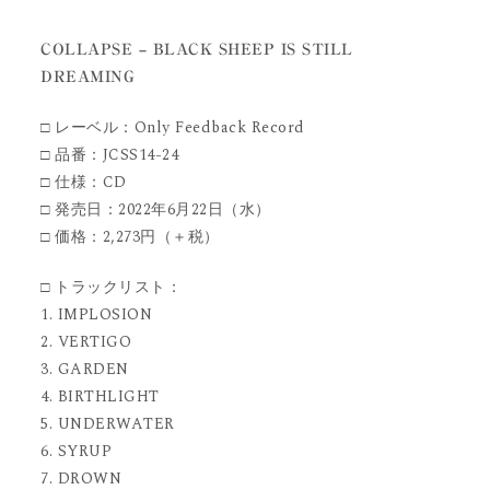
COLLAPSE – BLACK SHEEP IS STILL
DREAMING
□ レーベル：Only Feedback Record
□ 品番：JCSS14-24
□ 仕様：CD
□ 発売日：2022年6月22日（水）
□ 価格：2,273円（＋税）
□ トラックリスト：
1. IMPLOSION
2. VERTIGO
3. GARDEN
4. BIRTHLIGHT
5. UNDERWATER
6. SYRUP
7. DROWN