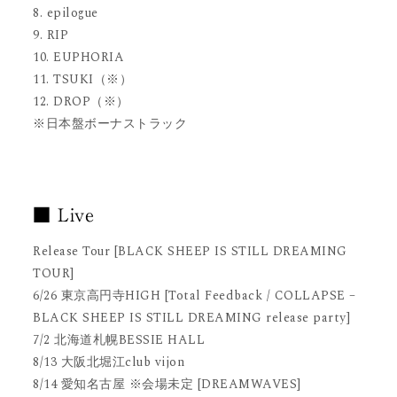
8. epilogue
9. RIP
10. EUPHORIA
11. TSUKI（※）
12. DROP（※）
※日本盤ボーナストラック
■ Live
Release Tour [BLACK SHEEP IS STILL DREAMING
TOUR]
6/26 東京高円寺HIGH [Total Feedback / COLLAPSE –
BLACK SHEEP IS STILL DREAMING release party]
7/2 北海道札幌BESSIE HALL
8/13 大阪北堀江club vijon
8/14 愛知名古屋 ※会場未定 [DREAMWAVES]