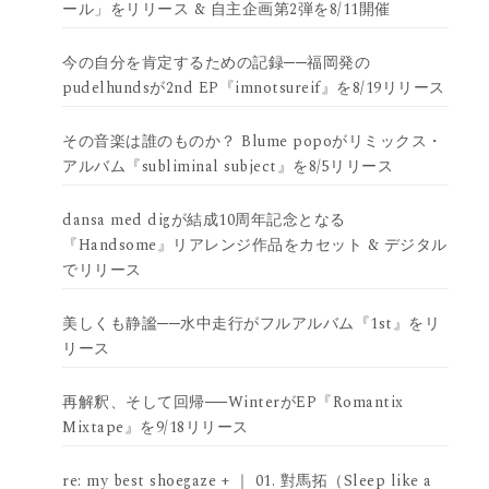
ール」をリリース & 自主企画第2弾を8/11開催
今の自分を肯定するための記録──福岡発の
pudelhundsが2nd EP『imnotsureif』を8/19リリース
その音楽は誰のものか？ Blume popoがリミックス・
アルバム『subliminal subject』を8/5リリース
dansa med digが結成10周年記念となる
『Handsome』リアレンジ作品をカセット & デジタル
でリリース
美しくも静謐──水中走行がフルアルバム『1st』をリ
リース
再解釈、そして回帰──WinterがEP『Romantix
Mixtape』を9/18リリース
re: my best shoegaze + ｜ 01. 對馬拓（Sleep like a