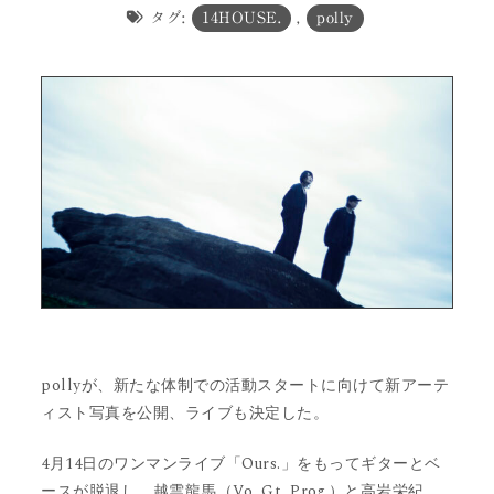
タグ:
14HOUSE.
,
polly
pollyが、新たな体制での活動スタートに向けて新アーテ
ィスト写真を公開、ライブも決定した。
4月14日のワンマンライブ「Ours.」をもってギターとベ
ースが脱退し、越雲龍馬（Vo. Gt. Prog.）と高岩栄紀