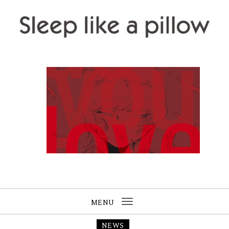
Skip to content
Sleep like a pillow
MENU
Toggle
navigation
NEWS