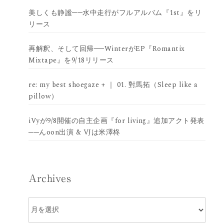
美しくも静謐──水中走行がフルアルバム『1st』をリ
リース
再解釈、そして回帰──WinterがEP『Romantix
Mixtape』を9/18リリース
re: my best shoegaze + ｜ 01. 對馬拓（Sleep like a
pillow）
iVyが9/8開催の自主企画『for living』追加アクト発表
──んoon出演 & VJは米澤柊
Archives
Archives