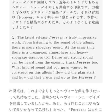
シューゲイズに回帰しつつ、近年のトレンドでもある
ヘヴィー・シューゲイズとも共鳴する印象です。力強
く厚みのあるサウンドが最高にクールで、それは冒頭
の「Forever」からも明らかに感じられます。本作の
サウンドを構築するにあたり、どのようなことを意識
しましたか？

Q. The latest release 
Forever
 is truly impressive 
work. From listening to the sound of the album, 
there is more shoegaze sound. At the same time 
there is a dream-pop atmosphere and heavy-
shoegaze essences too. Dense and strong sound 
can be heard from the opening track 
Forever
 too. 
What kind of sound did you guys wanted to 
construct on this album? How did the plan start 
and how did that vision end up as the 
Forever
 ?
出発点は、これまでよりもっとヘヴィーな曲を作りたい
って気持ちでした。当時かなりへヴィー・シューゲイズ
を傾聴していましたから。あと、もう同じことはやらな
いで良いかなって気持ちもあった。『Forever』は人生に