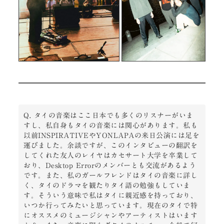
Q. タイの音楽はここ日本でも多くのリスナーがいま
すし、私自身もタイの音楽には関心があります。私も
以前INSPIRATIVEやYONLAPAの来日公演には足を
運びました。余談ですが、このインタビューの翻訳を
してくれた友人のレイヤはカセサート大学を卒業して
おり、Desktop Errorのメンバーとも交流があるよう
です。また、私のガールフレンドはタイの音楽に詳し
く、タイのドラマを観たりタイ語の勉強もしていま
す。そういう意味で私はタイに親近感を持っており、
いつか行ってみたいと思っています。現在のタイで特
にオススメのミュージシャンやアーティストはいます