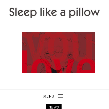
Skip to content
Sleep like a pillow
MENU
Toggle
navigation
NEWS