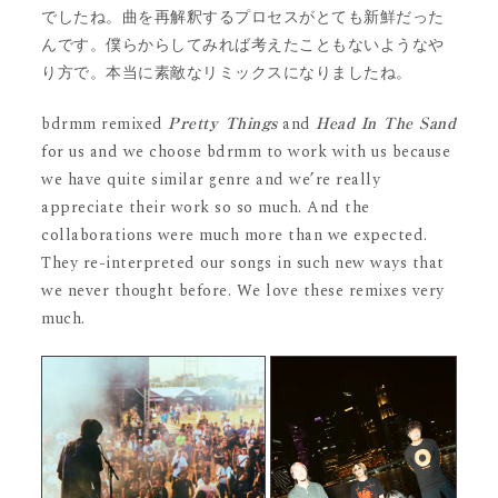
でしたね。曲を再解釈するプロセスがとても新鮮だった
んです。僕らからしてみれば考えたこともないようなや
り方で。本当に素敵なリミックスになりましたね。
bdrmm remixed
and
Pretty Things
Head In The Sand
for us and we choose bdrmm to work with us because
we have quite similar genre and we’re really
appreciate their work so so much. And the
collaborations were much more than we expected.
They re-interpreted our songs in such new ways that
we never thought before. We love these remixes very
much.