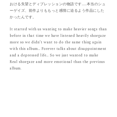
おける失望とディプレッションの物語です……本当のシュ
ーゲイズ、前作よりももっと感情に迫るよう作品にした
かったんです。
It started with us wanting to make heavier songs than
before in that time we have listened heavily shoegaze
more so we didn’t want to do the same thing again
with this album… Forever talks about disappointment
and a depressed life… So we just wanted to make
Real shoegaze and more emotional than the previous
album.