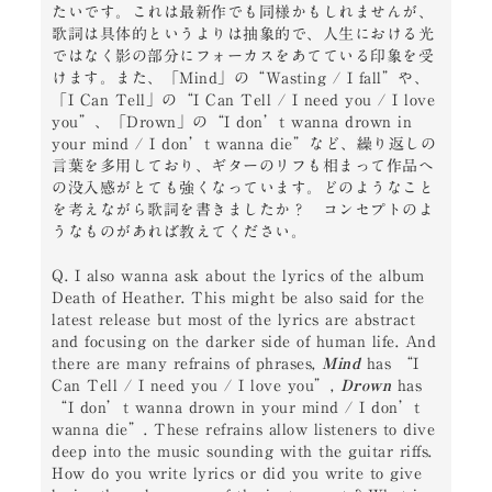
たいです。これは最新作でも同様かもしれませんが、
歌詞は具体的というよりは抽象的で、人生における光
ではなく影の部分にフォーカスをあてている印象を受
けます。また、「Mind」の“Wasting / I fall”や、
「I Can Tell」の“I Can Tell / I need you / I love 
you”、「Drown」の“I don’t wanna drown in 
your mind / I don’t wanna die”など、繰り返しの
言葉を多用しており、ギターのリフも相まって作品へ
の没入感がとても強くなっています。どのようなこと
を考えながら歌詞を書きましたか？　コンセプトのよ
うなものがあれば教えてください。

Q. I also wanna ask about the lyrics of the album 
Death of Heather. This might be also said for the 
latest release but most of the lyrics are abstract 
and focusing on the darker side of human life. And 
there are many refrains of phrases, 
Mind
 has “I 
Can Tell / I need you / I love you”, 
Drown
 has 
“I don’t wanna drown in your mind / I don’t 
wanna die”. These refrains allow listeners to dive 
deep into the music sounding with the guitar riffs. 
How do you write lyrics or did you write to give 