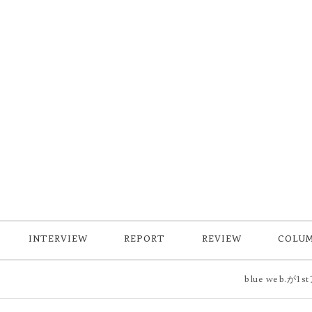
INTERVIEW
REPORT
REVIEW
COLU
blue web.が1stアルバム『