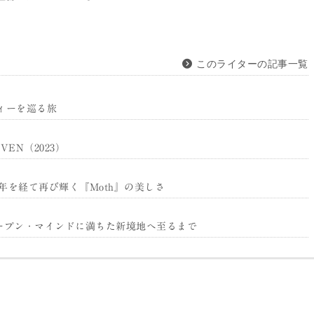
このライターの記事一覧
フィーを巡る旅
AVEN（2023）
11年を経て再び輝く『Moth』の美しさ
ュー オープン・マインドに満ちた新境地へ至るまで