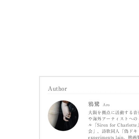
Author
鴉鷺
Aro
大阪を拠点に活動する音楽ライ
や海外アーティストへのインタ
ル「Siren for Ch
会」、詩歌同人「偽ドキド
experiments lai