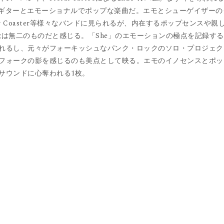
持った轟音ギターとエモーショナルでポップな楽曲だ。エモとシューゲイザーの
、Solor Coaster等様々なバンドに見られるが、内在するポップセンスや親
楽の感覚は無二のものだと感じる。「She」のエモーションの極点を記録す
れるし、元々がフォーキッシュなパンク・ロックのソロ・プロジェク
フォークの影を感じるのも美点として映る。エモのイノセンスとポッ
サウンドに心奪われる1枚。