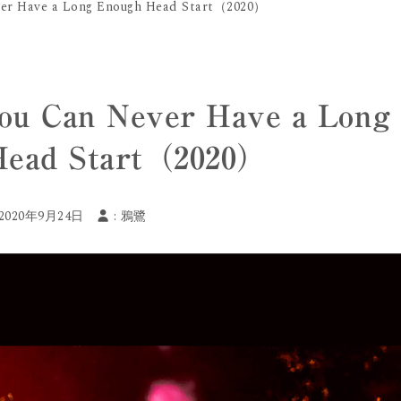
ever Have a Long Enough Head Start（2020）
You Can Never Have a Long
Head Start（2020）
 2020年9月24日
:
鴉鷺