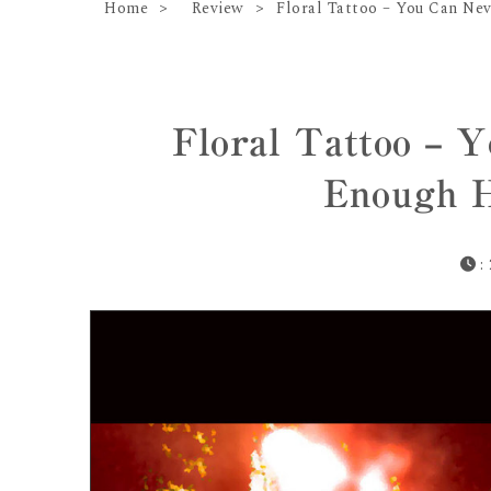
Home
Review
Floral Tattoo – You Can N
Floral Tattoo – 
Enough 
: