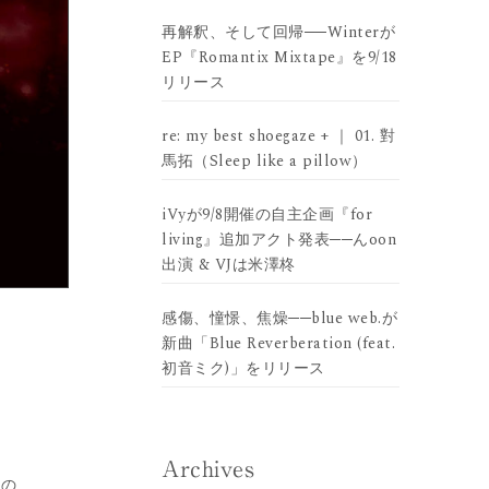
再解釈、そして回帰──Winterが
EP『Romantix Mixtape』を9/18
リリース
re: my best shoegaze + ｜ 01. 對
馬拓（Sleep like a pillow）
iVyが9/8開催の自主企画『for
living』追加アクト発表──んoon
出演 & VJは米澤柊
感傷、憧憬、焦燥──blue web.が
新曲「Blue Reverberation (feat.
初音ミク)」をリリース
Archives
るの