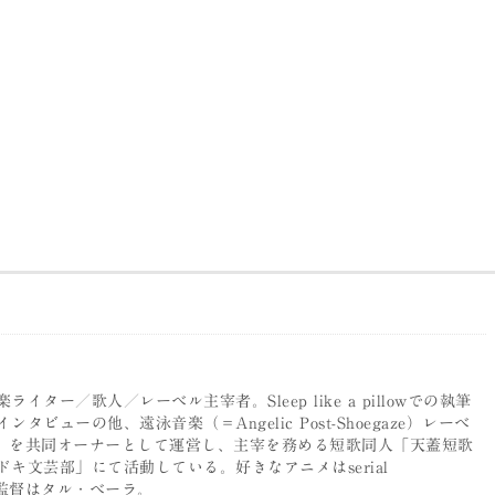
ター／歌人／レーベル主宰者。Sleep like a pillowでの執筆
ビューの他、遠泳音楽（＝Angelic Post-Shoegaze）レーベ
arlotte」を共同オーナーとして運営し、主宰を務める短歌同人「天蓋短歌
キ文芸部」にて活動している。好きなアニメはserial
n、映画監督はタル・ベーラ。