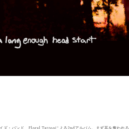
バンド、Floral Tattooによる2ndアルバム。まず耳を奪われ