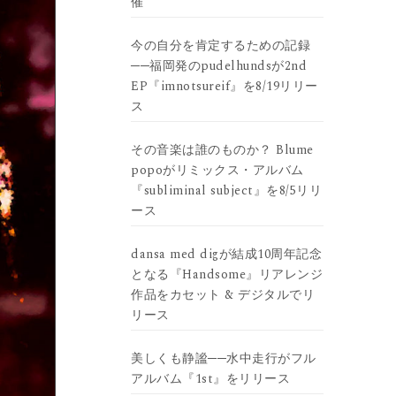
催
今の自分を肯定するための記録
──福岡発のpudelhundsが2nd
EP『imnotsureif』を8/19リリー
ス
その音楽は誰のものか？ Blume
popoがリミックス・アルバム
『subliminal subject』を8/5リリ
ース
dansa med digが結成10周年記念
となる『Handsome』リアレンジ
作品をカセット & デジタルでリ
リース
美しくも静謐──水中走行がフル
アルバム『1st』をリリース