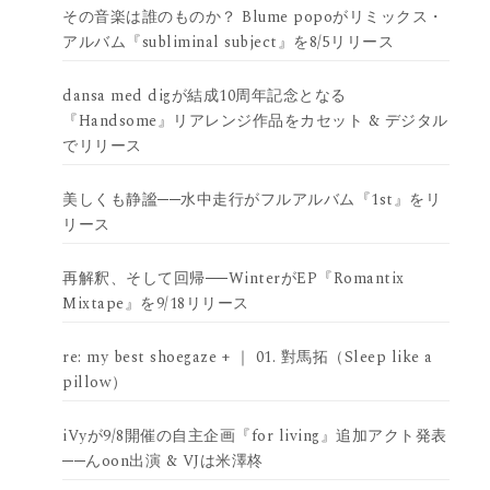
その音楽は誰のものか？ Blume popoがリミックス・
アルバム『subliminal subject』を8/5リリース
dansa med digが結成10周年記念となる
『Handsome』リアレンジ作品をカセット & デジタル
でリリース
美しくも静謐──水中走行がフルアルバム『1st』をリ
リース
再解釈、そして回帰──WinterがEP『Romantix
Mixtape』を9/18リリース
re: my best shoegaze + ｜ 01. 對馬拓（Sleep like a
pillow）
iVyが9/8開催の自主企画『for living』追加アクト発表
──んoon出演 & VJは米澤柊