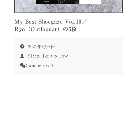
My Best Shoegaze Vol.10／
Ryo（Optloquat）の5枚
: 2021年8月8日
:
Sleep like a pillow
Comments:
0