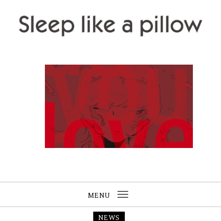
Skip to content
Sleep like a pillow
MENU
Toggle
navigation
NEWS