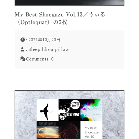
My Best Shoegaze Vol.13／うぃる
（Optloquat）の5枚
: 2021年10月20日
:
Sleep like a pillow
Comments:
0