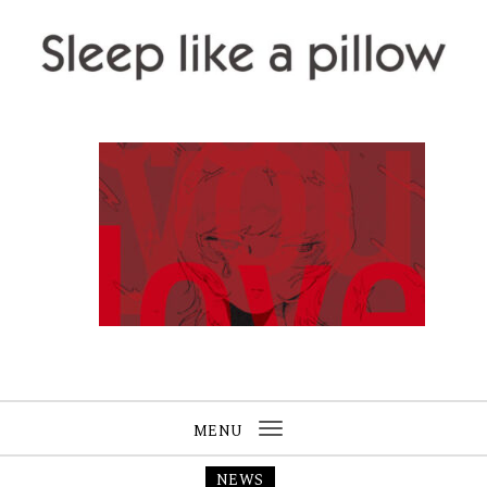
Skip to content
Sleep like a pillow
MENU
Toggle
navigation
NEWS