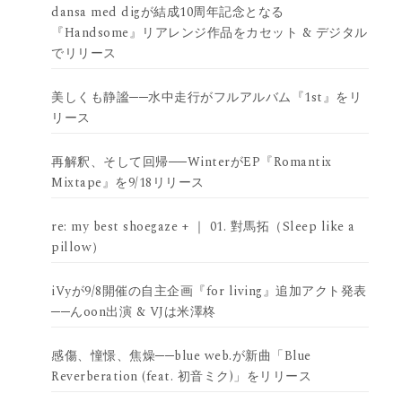
dansa med digが結成10周年記念となる
『Handsome』リアレンジ作品をカセット & デジタル
でリリース
美しくも静謐──水中走行がフルアルバム『1st』をリ
リース
再解釈、そして回帰──WinterがEP『Romantix
Mixtape』を9/18リリース
re: my best shoegaze + ｜ 01. 對馬拓（Sleep like a
pillow）
iVyが9/8開催の自主企画『for living』追加アクト発表
──んoon出演 & VJは米澤柊
感傷、憧憬、焦燥──blue web.が新曲「Blue
Reverberation (feat. 初音ミク)」をリリース