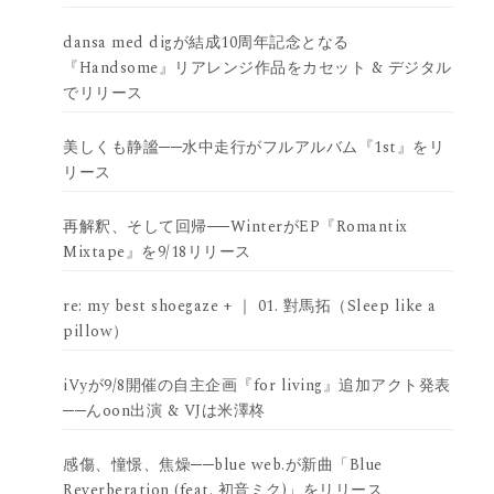
dansa med digが結成10周年記念となる
『Handsome』リアレンジ作品をカセット & デジタル
でリリース
美しくも静謐──水中走行がフルアルバム『1st』をリ
リース
再解釈、そして回帰──WinterがEP『Romantix
Mixtape』を9/18リリース
re: my best shoegaze + ｜ 01. 對馬拓（Sleep like a
pillow）
iVyが9/8開催の自主企画『for living』追加アクト発表
──んoon出演 & VJは米澤柊
感傷、憧憬、焦燥──blue web.が新曲「Blue
Reverberation (feat. 初音ミク)」をリリース