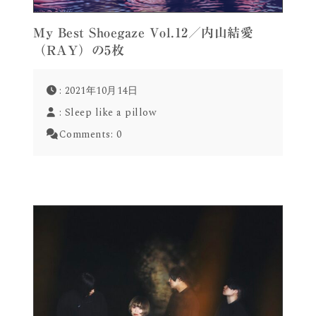
My Best Shoegaze Vol.12／内山結愛
（RAY）の5枚
: 2021年10月14日
:
Sleep like a pillow
Comments:
0