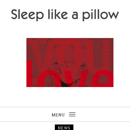
Skip to content
Sleep like a pillow
MENU
Toggle
navigation
NEWS