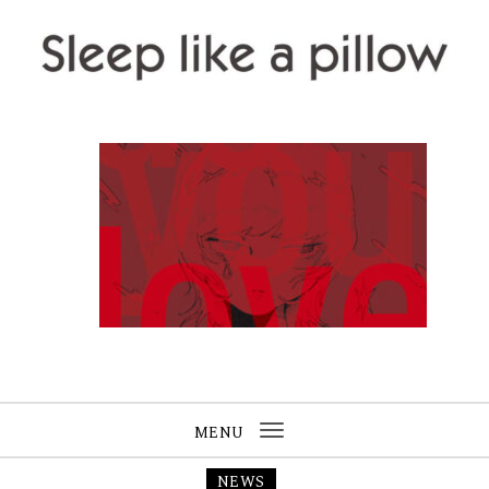
Skip to content
Sleep like a pillow
MENU
Toggle
navigation
NEWS