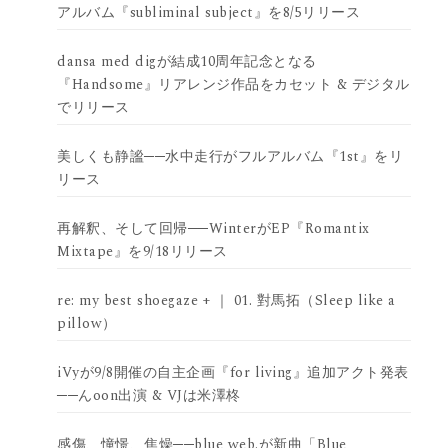
アルバム『subliminal subject』を8/5リリース
dansa med digが結成10周年記念となる
『Handsome』リアレンジ作品をカセット & デジタル
でリリース
美しくも静謐──水中走行がフルアルバム『1st』をリ
リース
再解釈、そして回帰──WinterがEP『Romantix
Mixtape』を9/18リリース
re: my best shoegaze + ｜ 01. 對馬拓（Sleep like a
pillow）
iVyが9/8開催の自主企画『for living』追加アクト発表
──んoon出演 & VJは米澤柊
感傷、憧憬、焦燥──blue web.が新曲「Blue