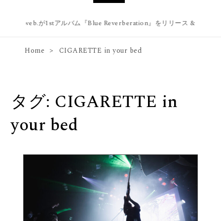
blue web.が1stアルバム『Blue Reverberation』をリリース & 幡ヶ谷 F
Home
CIGARETTE in your bed
タグ:
CIGARETTE in
your bed