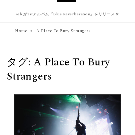
blue web.が1stアルバム『Blue Reverberation』をリリース & 幡ヶ谷 F
Home
A Place To Bury Strangers
タグ:
A Place To Bury
Strangers