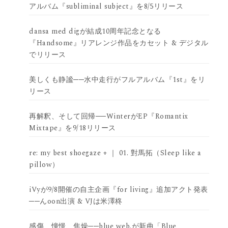
アルバム『subliminal subject』を8/5リリース
dansa med digが結成10周年記念となる
『Handsome』リアレンジ作品をカセット & デジタル
でリリース
美しくも静謐──水中走行がフルアルバム『1st』をリ
リース
再解釈、そして回帰──WinterがEP『Romantix
Mixtape』を9/18リリース
re: my best shoegaze + ｜ 01. 對馬拓（Sleep like a
pillow）
iVyが9/8開催の自主企画『for living』追加アクト発表
──んoon出演 & VJは米澤柊
感傷、憧憬、焦燥──blue web.が新曲「Blue