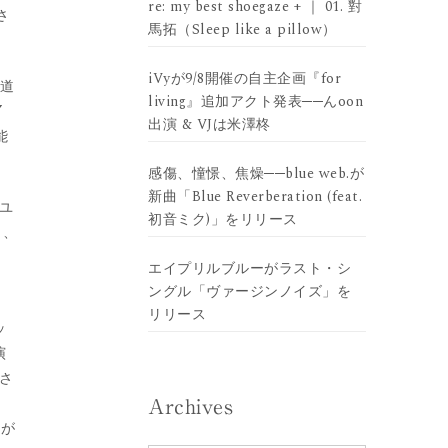
re: my best shoegaze + ｜ 01. 對
さ
馬拓（Sleep like a pillow）
iVyが9/8開催の自主企画『for
な道
living』追加アクト発表──んoon
”
出演 & VJは米澤柊
能
感傷、憧憬、焦燥──blue web.が
新曲「Blue Reverberation (feat.
ユ
初音ミク)」をリリース
り、
エイプリルブルーがラスト・シ
ングル「ヴァージンノイズ」を
リリース
ッ
演
さ
Archives
待が