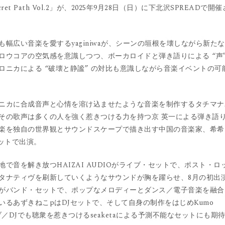
et Path Vol.2」が、2025年9月28日（日）に下北沢SPREADで開催
幅広い音楽を愛するyaginiwaが、シーンの垣根を壊しながら新た
ロウコアの空気感を意識しつつ、ボーカロイドと弾き語りによる “声
ニカによる “破壊と静謐” の対比も意識しながら音楽イベントの可
ニカに合成音声と心情を溶け込ませたような音楽を制作するタチマナ
その歌声は多くの人を強く惹きつける力を持つ京 英一による弾き語
楽を独自の世界観とサウンドスケープで描き出す中国の音楽家、希希
別セットで出演。
音を解き放つHAIZAI AUDIOがライブ・セットで、ポスト・ロ
タナティヴを刷新していくようなサウンドが胸を躍らせ、8月の初出
がバンド・セットで、ポップなメロディーとダンス／電子音楽を融合
るあずきねこpはDJセットで、そして自身の制作をはじめKumo
イブ／DJでも聴衆を惹きつけるseaketaによる予測不能なセットにも期