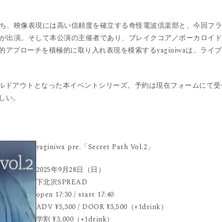
持ち、映像表現には高い信頼度を確立する奇怪電波倶楽部と、今回フ
凜が出演。そして本公演の主催者であり、ブレイクコア／ボーカロイ
アプローチを積極的に取り入れ表現を模索するyaginiwaは、ライ
しソールドアウトとなった本イベントシリーズ。予約は現在フォームにて受
しい。
yaginiwa pre.「Secret Path Vol.2」
2025年9月28日（日）
下北沢SPREAD
open 17:30 / start 17:40
ADV ¥3,300 / DOOR ¥3,500（+1drink）
学割 ¥3,000（+1drink）