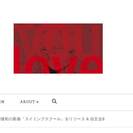
MN
ABOUT
スイミングスクール」をリリース & 自主企画第2弾を8/11開催
|
今の自分