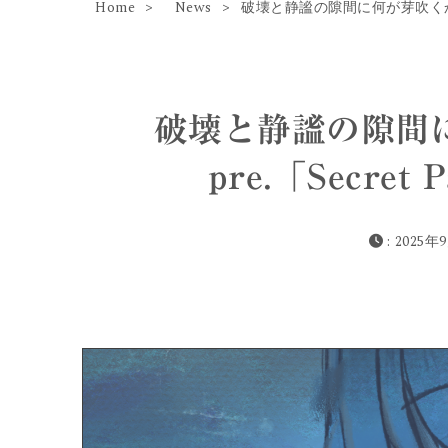
Home
News
破壊と静謐の隙間に何が芽吹くか──yag
破壊と静謐の隙間に何
pre.「Secret
: 2025年