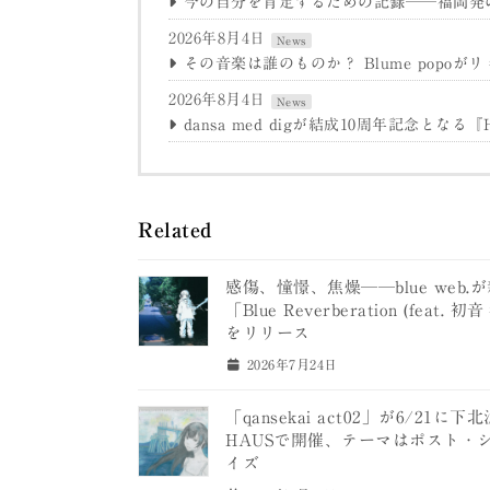
今の自分を肯定するための記録──福岡発のpudel
2026年8月4日
News
その音楽は誰のものか？ Blume popoがリミッ
2026年8月4日
News
dansa med digが結成10周年記念とな
Related
感傷、憧憬、焦燥──blue web.
「Blue Reverberation (feat. 
をリリース
2026年7月24日
「qansekai act02」が6/21に下北
HAUSで開催、テーマはポスト・
イズ