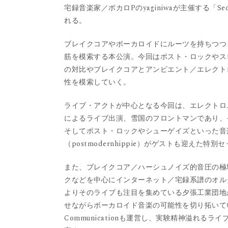
宅録音楽家／ボカロPのyaginiwaが主催する「Secr
れる。
ブレイクコアやボーカロイドにルーツを持ちつつも
筋を模索する本公演。今回はポスト・ロックやス
の対比やブレイクコアとアンビエント／エレクトロ
性を模索していく。
ライブ・アクトが中心となる今回は、エレクトロ
によるライブ出演、雪国のフロントマンであり、
そしてポスト・ロックやシューゲイズといった音
（postmodernhippie）がゲストも迎えた特
また、ブレイクコア／ハーシュノイズ的音圧の極地で
クなどを中心にインターネット／宅録系譜のオル
よりそのライブも注目を集めている夕張工業団地
せながらボーカロイド音楽の可能性を切り拓いてい
Communicationも運営し、実験精神溢れるラ