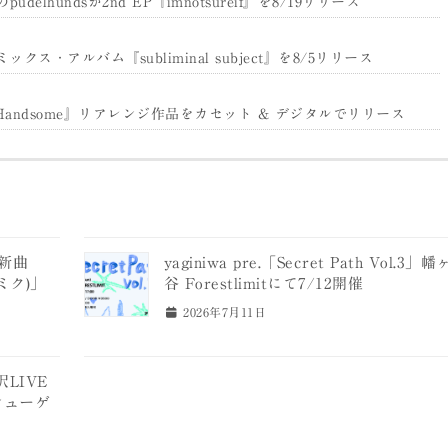
hundsが2nd EP『imnotsureif』を8/19リリース
クス・アルバム『subliminal subject』を8/5リリース
る『Handsome』リアレンジ作品をカセット & デジタルでリリース
が新曲
yaginiwa pre.「Secret Path Vol.3」幡
初音ミク)」
谷 Forestlimitにて7/12開催
2026年7月11日
沢LIVE
シューゲ