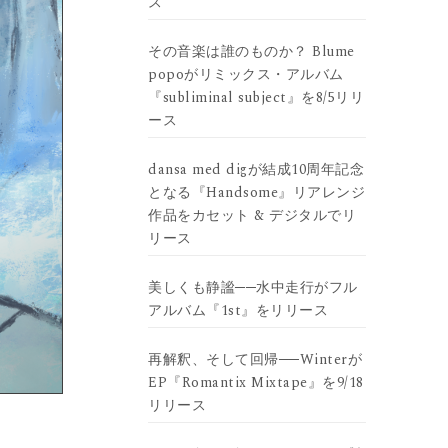
ス
その音楽は誰のものか？ Blume
popoがリミックス・アルバム
『subliminal subject』を8/5リリ
ース
dansa med digが結成10周年記念
となる『Handsome』リアレンジ
作品をカセット & デジタルでリ
リース
美しくも静謐──水中走行がフル
アルバム『1st』をリリース
再解釈、そして回帰──Winterが
EP『Romantix Mixtape』を9/18
リリース