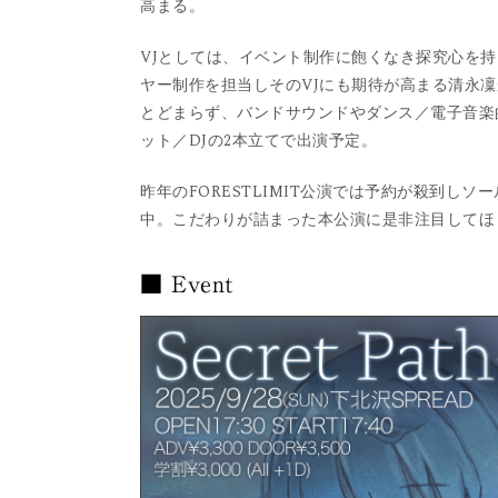
高まる。
VJとしては、イベント制作に飽くなき探究心を
ヤー制作を担当しそのVJにも期待が高まる清永
とどまらず、バンドサウンドやダンス／電子音楽的
ット／DJの2本立てで出演予定。
昨年のFORESTLIMIT公演では予約が殺到
中。こだわりが詰まった本公演に是非注目してほ
■ Event