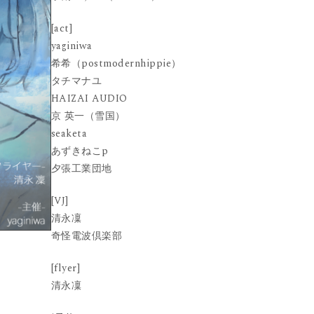
[act]
yaginiwa
希希（postmodernhippie）
タチマナユ
HAIZAI AUDIO
京 英一（雪国）
seaketa
あずきねこp
夕張工業団地
[VJ]
清永凜
奇怪電波倶楽部
[flyer]
清永凜