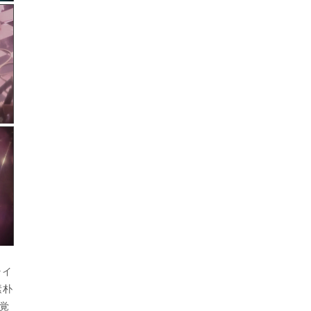
ライ
素朴
覚