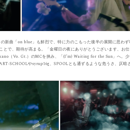
の新曲「on blue」も鮮烈で、特に力のこもった後半の展開に思わず
ことで、期待が高まる。「金曜日の夜にありがとうございます、お仕
 Gt.）のMCを挟み、「(I’m) Waiting for the Sun」へ。
-SCHOOLやsyrup16g、SPOOLとも通ずるような危うさ、仄暗