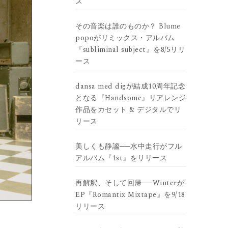
ス
その音楽は誰のものか？ Blume
popoがリミックス・アルバム
『subliminal subject』を8/5リリ
ース
dansa med digが結成10周年記念
となる『Handsome』リアレンジ
作品をカセット & デジタルでリ
リース
美しくも静謐──水中走行がフル
アルバム『1st』をリリース
再解釈、そして回帰──Winterが
EP『Romantix Mixtape』を9/18
リリース