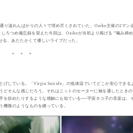
文字通り溢れんばかりの人々で埋め尽くされていた。Oaiko主催の2マン
しろつめ備忘録を迎えた今回は、Oaikoが当初より掲げる “噛み締
させる、あたたかくて優しいライブだった。
＊ ＊ ＊
ている。「Virgin Suicide」の低体温でいてどこか安心できる
うどそんな感じだろう。それはニットのセーターに袖を通したときの
手を掠めたりするような感触にも似ている──宇宙ネコ子の音楽は、
う機微のようなものを纏っている。