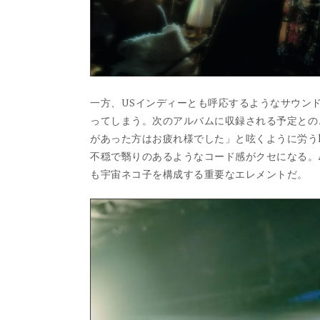
一方、USインディーとも呼応するようなサウンド
ってしまう。次のアルバムに収録される予定との
があった方はお疲れ様でした」と呟くように労うkano（Vo.
不穏で翳りのあるようなコード感がクセになる。ART
も宇宙ネコ子を構成する重要なエレメントだ。