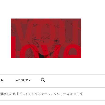
MN
ABOUT
グスクール」をリリース & 自主企画第2弾を8/11開催
|
今の自分を肯定する