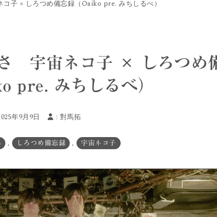
 × しろつめ備忘録（Oaiko pre. みちしるべ）
さ 宇宙ネコ子 × しろつめ
o pre. みちしるべ）
 2025年9月9日
:
對馬拓
o
,
しろつめ備忘録
,
宇宙ネコ子