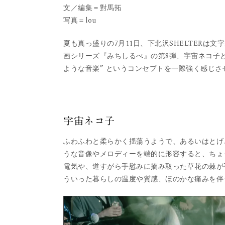
文／編集＝對馬拓
写真＝lou
夏も真っ盛りの7月11日、下北沢SHELTERは
画シリーズ『みちしるべ』の第8弾、宇宙ネコ子と
ような音楽” というコンセプトを一際強く感じ
宇宙ネコ子
ふわふわと柔らかく揺蕩うようで、あるいはとげとげし
うな音像やメロディーを端的に形容すると、ちょ
電気や、道すがら手慰みに摘み取った草花の棘が
ういった暮らしの温度や質感、ほのかな痛みを伴