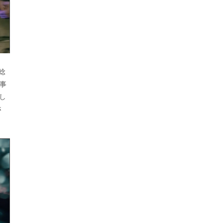
唸
事
少し
さ