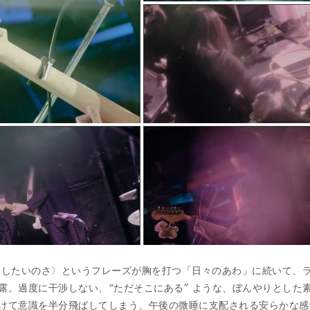
にしたいのさ〉というフレーズが胸を打つ「日々のあわ」に続いて、
露。過度に干渉しない、“ただそこにある” ような、ぼんやりとした
けて意識を半分飛ばしてしまう、午後の微睡に支配される安らかな感