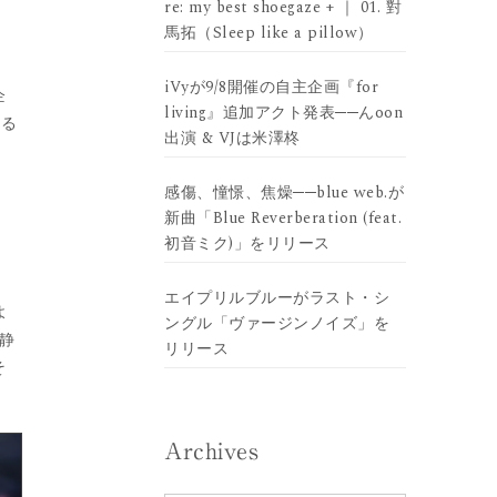
re: my best shoegaze + ｜ 01. 對
馬拓（Sleep like a pillow）
iVyが9/8開催の自主企画『for
企
living』追加アクト発表──んoon
める
出演 & VJは米澤柊
感傷、憧憬、焦燥──blue web.が
新曲「Blue Reverberation (feat.
初音ミク)」をリリース
エイプリルブルーがラスト・シ
よ
ングル「ヴァージンノイズ」を
静
リリース
そ
Archives