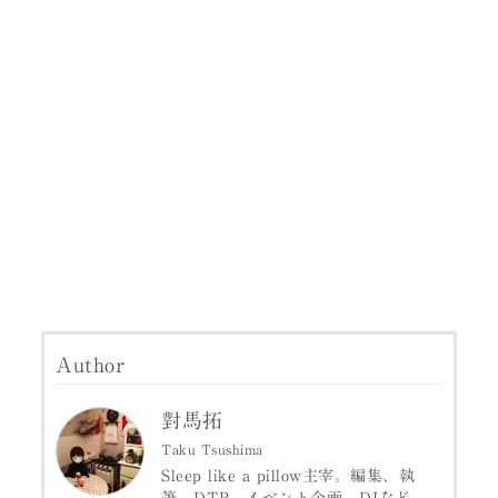
Author
對馬拓
Taku Tsushima
Sleep like a pillow主宰。編集、執