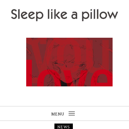
Skip to content
Sleep like a pillow
MENU
Toggle
navigation
NEWS