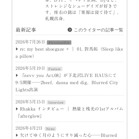
筆、DTP、イベント企画、DJなど。
ストレンジなシューゲイズが好きで
す。座右の銘は「果報は寝て待て」。
札幌出身。
このライターの記事一覧
最新記事
2026年7月26日
#loveless35th
re: my best shoegaze + ｜ 01. 對馬拓（Sleep like
a pillow）
2026年5月19日
Feature
『nevv you Act.08』が下北沢LIVE HAUSにて
9/5開催──2beef、dansa med dig、Blurred City
Lights出演
2026年5月15日
Interview
Rhakka インタビュー ｜ 熱量と残光の1stアルバム
『afterglow』
2026年4月2日
News
欠けてゆく月のようにすり減った心──Blurred