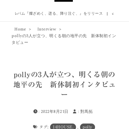
『燦ざめく、迸る、降り注ぐ、』をリリース
|
cephaloが新曲「ブーゲン
Home
Interview
pollyの3人が立つ、明くる朝の地平の先 新体制初イン
タビュー
pollyの3人が立つ、明くる朝の
地平の先 新体制初インタビュ
ー
: 2022年8月21日
:
對馬拓
タグ:
14HOUSE.
,
polly