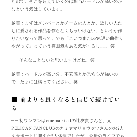
たので、そこを超えていくのは相当ハードルが高いのか
なという気はしています。
越雲：まずはメンバーとかチームの人とか、近しい人た
ちに愛される作品を作らなくちゃいけない、というか作
りたいなって思って。でも「こいつまたBPM遅い曲作り
やがって」っていう雰囲気もある気がするし……。笑
── そんなことないと思いますけどね。笑
越雲：ハードルが高い分、不安感とか恐怖心が強いの
で、たまには構ってください。笑
■ 前よりも良くなると信じて続けてい
る
── 初ワンマンはcinema staffの辻友貴さんと、元
PELICAN FANCLUBのカミヤマリョウタツさんのお2人
をサポートに迎えた5人体制でしたが、今後のライブでも