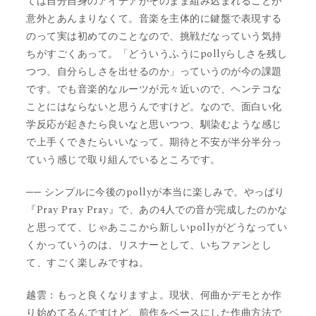
ては自分自身のアイデアがそのまま組み込まれることが
意外とあんまりなくて。音楽を主体的に鍵盤で表現する
のって実は初めてのことなので、挑戦だなっていう気持
ちがすごくあって。「どういうふうにpollyらしさを残し
つつ、自分らしさを出せるのか」っていうのが今の課題
です。でも音楽的なルーツが元々近いので、ヘンテコな
ことにはならないと思うんですけど。なので、面白い化
学反応が起きたら良いなと思いつつ、馴染むような感じ
で上手くできたらいいなって。期待と不安が半分半分っ
ていう感じで取り組んでいるところです。
── シンプルに今後のpollyが本当に楽しみで。やっぱり
『Pray Pray Pray』で、あの4人での音が完成したのかな
と思ってて、じゃあここから新しいpollyがどうなってい
くかっていうのは、リスナーとして、いちファンとし
て、すごく楽しみですね。
越雲：もっと良くなりますよ。現状、何曲かデモとか作
り始めてるんですけど、前作をベースにした作曲方法で