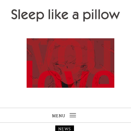
Skip to content
Sleep like a pillow
MENU
Toggle
navigation
NEWS