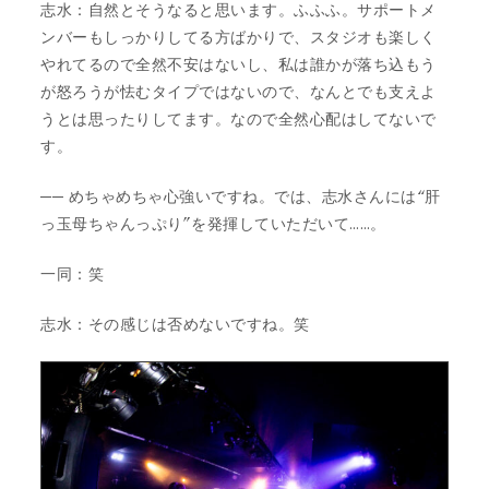
志水：自然とそうなると思います。ふふふ。サポートメ
ンバーもしっかりしてる方ばかりで、スタジオも楽しく
やれてるので全然不安はないし、私は誰かが落ち込もう
が怒ろうが怯むタイプではないので、なんとでも支えよ
うとは思ったりしてます。なので全然心配はしてないで
す。
── めちゃめちゃ心強いですね。では、志水さんには“肝
っ玉母ちゃんっぷり”を発揮していただいて……。
一同：笑
志水：その感じは否めないですね。笑