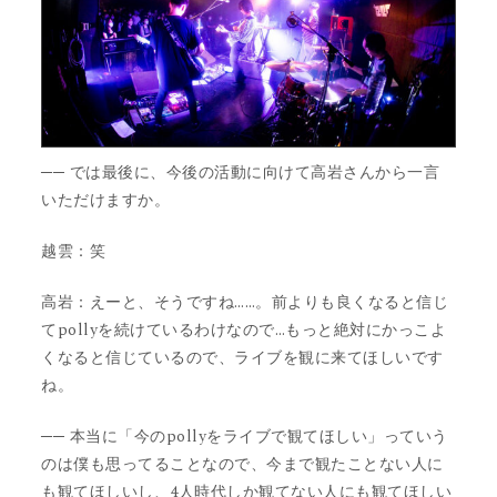
── では最後に、今後の活動に向けて高岩さんから一言
いただけますか。
越雲：笑
高岩：えーと、そうですね……。前よりも良くなると信じ
てpollyを続けているわけなので…もっと絶対にかっこよ
くなると信じているので、ライブを観に来てほしいです
ね。
── 本当に「今のpollyをライブで観てほしい」っていう
のは僕も思ってることなので、今まで観たことない人に
も観てほしいし、4人時代しか観てない人にも観てほしい