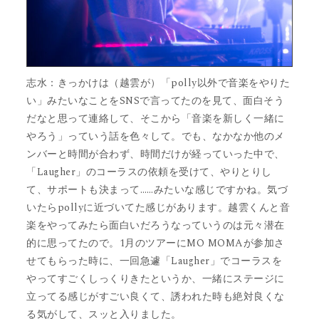
志水：きっかけは（越雲が）「polly以外で音楽をやりた
い」みたいなことをSNSで言ってたのを見て、面白そう
だなと思って連絡して、そこから「音楽を新しく一緒に
やろう」っていう話を色々して。でも、なかなか他のメ
ンバーと時間が合わず、時間だけが経っていった中で、
「Laugher」のコーラスの依頼を受けて、やりとりし
て、サポートも決まって……みたいな感じですかね。気づ
いたらpollyに近づいてた感じがあります。越雲くんと音
楽をやってみたら面白いだろうなっていうのは元々潜在
的に思ってたので。1月のツアーにMO MOMAが参加さ
せてもらった時に、一回急遽「Laugher」でコーラスを
やってすごくしっくりきたというか、一緒にステージに
立ってる感じがすごい良くて、誘われた時も絶対良くな
る気がして、スッと入りました。