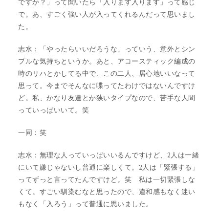
ですか？」って聞いたら「入ります入ります」って感じ
で。あ、すごく強い人が入ってくれるんだって思いまし
た。
志水：「やったらいいだろうな」っていう、意外とシン
プルな気持ちというか。あと、アコースティック編成の
時のリハとかしてる中で、この二人、居心地いいなって
思って。今までそんなに喋ってたわけではないんですけ
ど。私、かなり友達とか狭いタイプなので、苦手な人間
っていっぱいいて。笑
一同：笑
志水：無理な人っていっぱいいるんですけど、2人は一緒
にいて嫌じゃないし普通に楽しくて。2人は「緊張する」
ってずっと言ってたんですけど。笑 私は一切緊張しな
くて。すごい馴染むなと思ったので、違和感もなく迷い
もなく「入ろう」って普通に思いました。