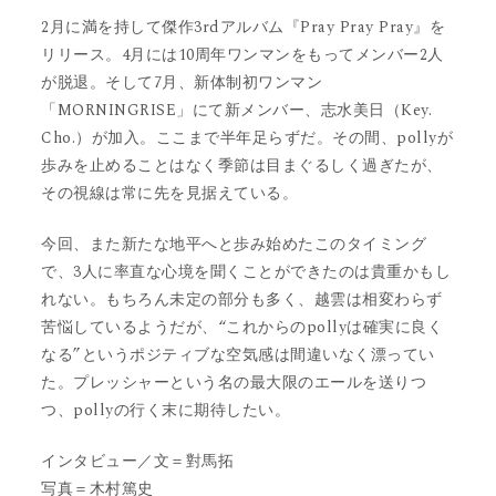
2月に満を持して傑作3rdアルバム『Pray Pray Pray』を
リリース。4月には10周年ワンマンをもってメンバー2人
が脱退。そして7月、新体制初ワンマン
「MORNINGRISE」にて新メンバー、志水美日（Key.
Cho.）が加入。ここまで半年足らずだ。その間、pollyが
歩みを止めることはなく季節は目まぐるしく過ぎたが、
その視線は常に先を見据えている。
今回、また新たな地平へと歩み始めたこのタイミング
で、3人に率直な心境を聞くことができたのは貴重かもし
れない。もちろん未定の部分も多く、越雲は相変わらず
苦悩しているようだが、“これからのpollyは確実に良く
なる”というポジティブな空気感は間違いなく漂ってい
た。プレッシャーという名の最大限のエールを送りつ
つ、pollyの行く末に期待したい。
インタビュー／文＝對馬拓
写真＝木村篤史