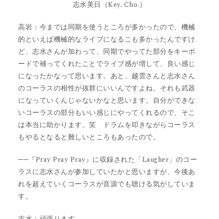
志水美日（Key. Cho.）
高岩：今までは同期を使うところが多かったので、機械
的といえば機械的なライブになるこも多かったんですけ
ど、志水さんが加わって、同期でやってた部分をキーボ
ードで補ってくれたことでライブ感が増して、良い感じ
になったかなって思います。あと、越雲さんと志水さん
のコーラスの相性が抜群にいいんですよね。それも武器
になっていくんじゃないかなと思います。自分ができな
いコーラスの部分もいい感じにやってくれるので、そこ
は本当に助かります。笑 ドラムを叩きながらコーラス
もやるとなると難しいところもあったので。
──『Pray Pray Pray』に収録された「Laugher」のコー
ラスに志水さんが参加していたかと思いますが、今後あ
れを超えていくコーラスが音源でも聴ける気がしていま
す。
志水：頑張ります。