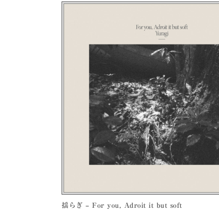
揺らぎ – For you, Adroit it but soft