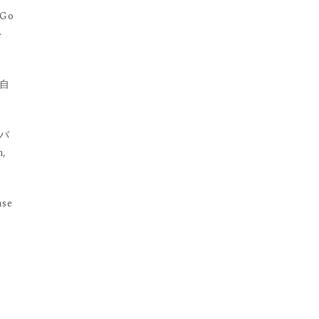
Go
ト
自
はバ
,
se