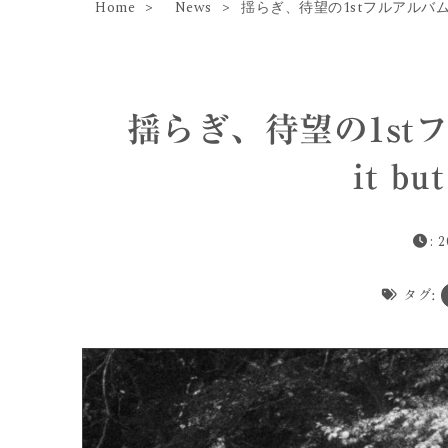
Home
News
揺らぎ、待望の1stフルアルバム『For 
揺らぎ、待望の1stフルア
it b
: 
タグ: