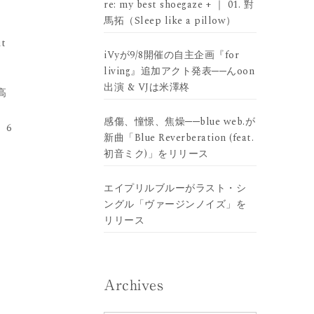
re: my best shoegaze + ｜ 01. 對
馬拓（Sleep like a pillow）
t
iVyが9/8開催の自主企画『for
living』追加アクト発表──んoon
出演 & VJは米澤柊
高
感傷、憧憬、焦燥──blue web.が
、6
新曲「Blue Reverberation (feat.
初音ミク)」をリリース
エイプリルブルーがラスト・シ
ングル「ヴァージンノイズ」を
リリース
Archives