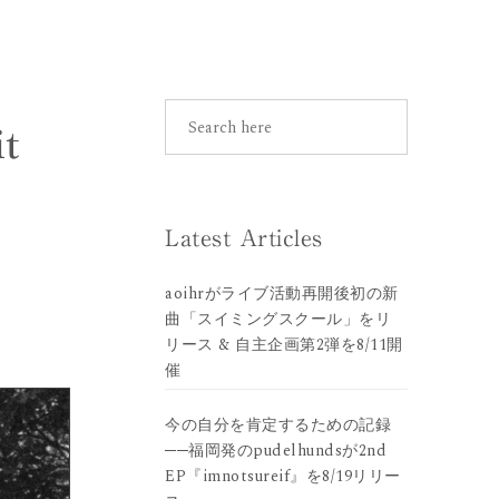
t
Latest Articles
aoihrがライブ活動再開後初の新
曲「スイミングスクール」をリ
リース & 自主企画第2弾を8/11開
催
今の自分を肯定するための記録
──福岡発のpudelhundsが2nd
EP『imnotsureif』を8/19リリー