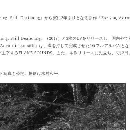
 Still Deafening』から実に3年ぶりとなる新作『For you, Adroi
aming, Still Deafening』（2018）と2枚のEPをリリースし、国内外で
droit it but soft』は、満を持して完成させた1stフルアルバムとな
が主宰するFLAKE SOUNDS。また、本作リリースに先立ち、6月2日
ト写真も公開。撮影は木村和平。