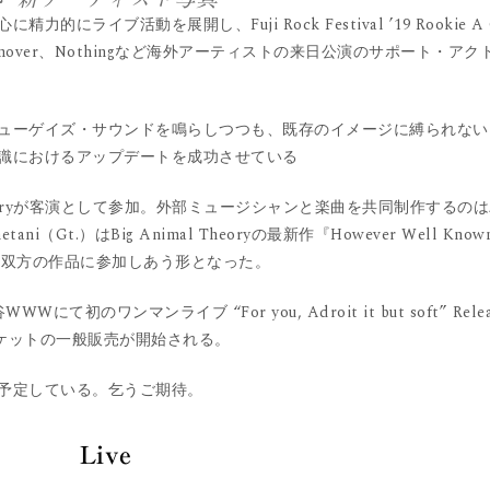
イブ活動を展開し、Fuji Rock Festival ’19 Rookie A 
やTurnover、Nothingなど海外アーティストの来日公演のサポート・アク
ューゲイズ・サウンドを鳴らしつつも、既存のイメージに縛られない
識におけるアップデートを成功させている
al Theoryが客演として参加。外部ミュージシャンと楽曲を共同制作するの
（Gt.）はBig Animal Theoryの最新作『However Well Known
おり、双方の作品に参加しあう形となった。
ワンマンライブ “For you, Adroit it but soft” Relea
よりチケットの一般販売が開始される。
予定している。乞うご期待。
Live