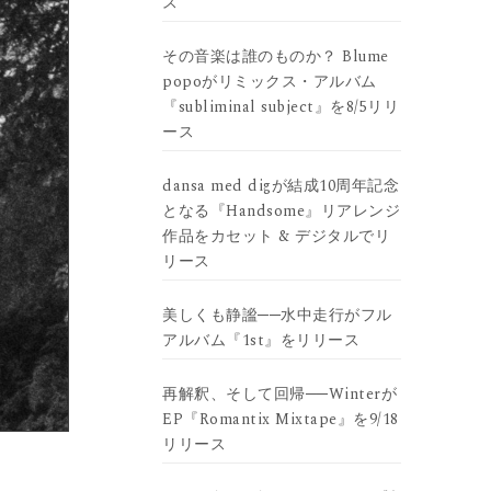
ス
その音楽は誰のものか？ Blume
popoがリミックス・アルバム
『subliminal subject』を8/5リリ
ース
dansa med digが結成10周年記念
となる『Handsome』リアレンジ
作品をカセット & デジタルでリ
リース
美しくも静謐──水中走行がフル
アルバム『1st』をリリース
再解釈、そして回帰──Winterが
EP『Romantix Mixtape』を9/18
リリース