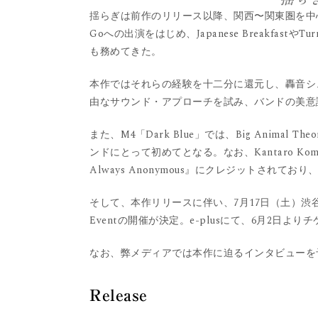
揺らぎは前作のリリース以降、関西〜関東圏を中心に精力的にラ
Goへの出演をはじめ、Japanese Breakfast
も務めてきた。
本作ではそれらの経験を十二分に還元し、轟音シ
由なサウンド・アプローチを試み、バンドの美意
また、M4「Dark Blue」では、Big Anim
ンドにとって初めてとなる。なお、Kantaro Kometani
Always Anonymous』にクレジットされて
そして、本作リリースに伴い、7月17日（土）渋谷WWWにて初の
Eventの開催が決定。e-plusにて、6月2日
なお、弊メディアでは本作に迫るインタビューを
Release