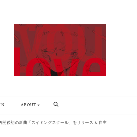
MN
ABOUT
「スイミングスクール」をリリース & 自主企画第2弾を8/11開催
|
今の自