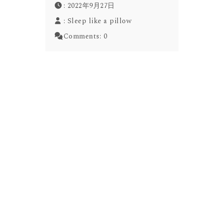
: 2022年9月27日
:
Sleep like a pillow
Comments:
0