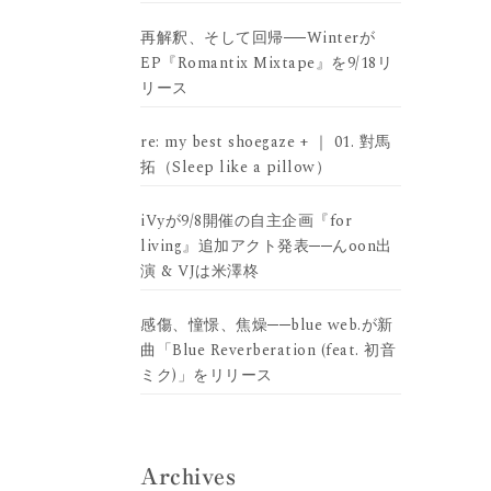
再解釈、そして回帰──Winterが
EP『Romantix Mixtape』を9/18リ
リース
re: my best shoegaze + ｜ 01. 對馬
拓（Sleep like a pillow）
iVyが9/8開催の自主企画『for
living』追加アクト発表──んoon出
演 & VJは米澤柊
感傷、憧憬、焦燥──blue web.が新
曲「Blue Reverberation (feat. 初音
ミク)」をリリース
Archives