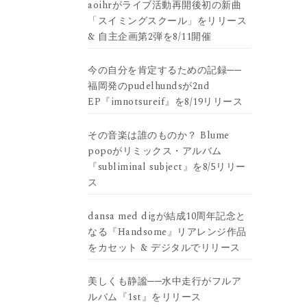
aoihrがライブ活動再開後初の新曲
「スイミングスクール」をリリース
& 自主企画第2弾を8/11開催
今の自分を肯定するための記録──
福岡発のpudelhundsが2nd
EP『imnotsureif』を8/19リリース
その音楽は誰のものか？ Blume
popoがリミックス・アルバム
『subliminal subject』を8/5リリー
ス
dansa med digが結成10周年記念と
なる『Handsome』リアレンジ作品
をカセット & デジタルでリリース
美しくも静謐──水中走行がフルア
ルバム『1st』をリリース