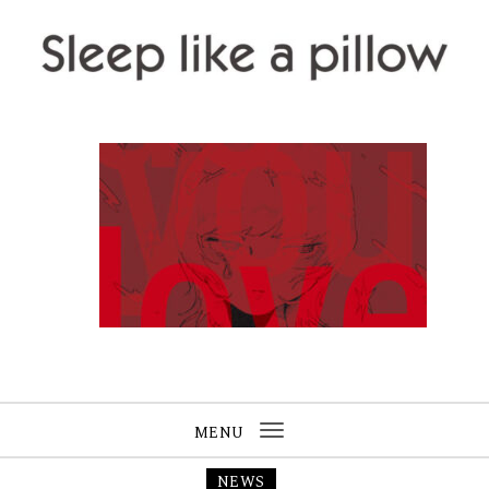
Skip to content
Sleep like a pillow
MENU
Toggle
navigation
NEWS