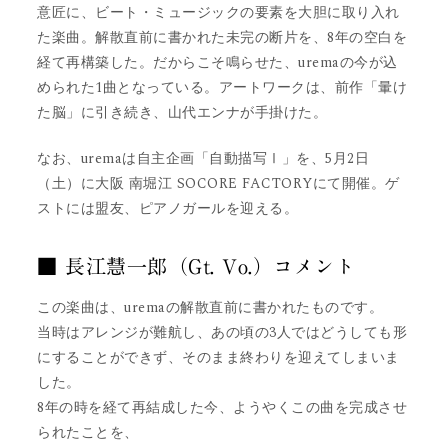
意匠に、ビート・ミュージックの要素を大胆に取り入れ
た楽曲。解散直前に書かれた未完の断片を、8年の空白を
経て再構築した。だからこそ鳴らせた、uremaの今が込
められた1曲となっている。アートワークは、前作「暈け
た脳」に引き続き、山代エンナが手掛けた。
なお、uremaは自主企画「自動描写Ⅰ」を、5月2日
（土）に大阪 南堀江 SOCORE FACTORYにて開催。ゲ
ストには盟友、ピアノガールを迎える。
■ 長江慧一郎（Gt. Vo.）コメント
この楽曲は、uremaの解散直前に書かれたものです。
当時はアレンジが難航し、あの頃の3人ではどうしても形
にすることができず、そのまま終わりを迎えてしまいま
した。
8年の時を経て再結成した今、ようやくこの曲を完成させ
られたことを、