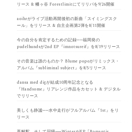
リース & 幡ヶ谷 Forestlimitにてリリパを9/26開催
aoihrがライブ活動再開後初の新曲「スイミングスク
ール」をリリース & 自主企画第2弾を8/11開催
今の自分を肯定するための記録──福岡発の
pudelhundsが2nd EP『imnotsureif』を8/19リリース
その音楽は誰のものか？ Blume popoがリミックス・
アルバム『subliminal subject』を8/5リリース
dansa med digが結成10周年記念となる
『Handsome』リアレンジ作品をカセット & デジタル
でリリース
美しくも静謐──水中走行がフルアルバム『1st』をリ
リース
再解釈、そして回帰──WinterがEP『Romantix