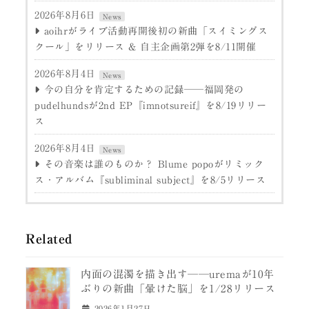
2026年8月6日
News
aoihrがライブ活動再開後初の新曲「スイミングス
クール」をリリース & 自主企画第2弾を8/11開催
2026年8月4日
News
今の自分を肯定するための記録──福岡発の
pudelhundsが2nd EP『imnotsureif』を8/19リリー
ス
2026年8月4日
News
その音楽は誰のものか？ Blume popoがリミック
ス・アルバム『subliminal subject』を8/5リリース
Related
内面の混濁を描き出す──uremaが10年
ぶりの新曲「暈けた脳」を1/28リリース
2026年1月27日