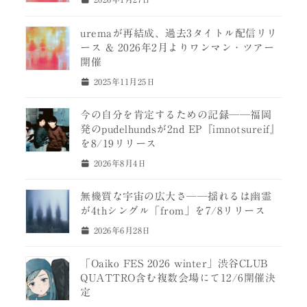
uremaが再結成、過去3タイトル配信リリ
ース & 2026年2月よりワンマン・ツアー
開催
2025年11月25日
今の自分を肯定するための記録──福岡
発のpudelhundsが2nd EP『imnotsureif』
を8/19リリース
2026年8月4日
無機質な宇宙の広大さ──揺れるは幽霊
が4thシングル「from」を7/8リリース
2026年6月28日
「Oaiko FES 2026 winter」渋谷CLUB
QUATTRO含む複数会場にて12/6開催決
定