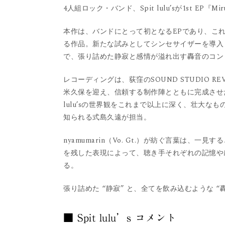
4人組ロック・バンド、Spit lulu’sが1st EP『Mi
本作は、バンドにとって初となるEPであり、こ
る作品。新たな試みとしてシンセサイザーを導入
で、張り詰めた静寂と感情が溢れ出す轟音のコン
レコーディングは、荻窪のSOUND STUDIO 
米久保を迎え、信頼する制作陣とともに完成させた
lulu’sの世界観をこれまで以上に深く、壮大なも
知られる式島久遠が担当。
nyamumarin（Vo. Gt.）が紡ぐ言葉は
を残した表現によって、聴き手それぞれの記憶や
る。
張り詰めた “静寂” と、全てを飲み込むような
■ Spit lulu’s コメント