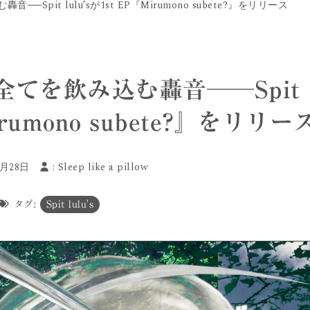
Spit lulu’sが1st EP『Mirumono subete?』をリリース
てを飲み込む轟音──Spit
Mirumono subete?』をリリー
5月28日
:
Sleep like a pillow
タグ:
Spit lulu's