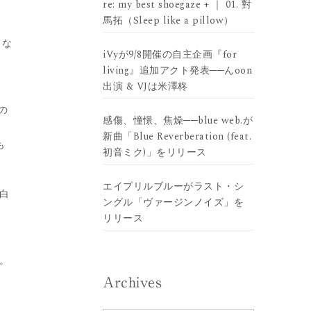
re: my best shoegaze + ｜ 01. 對
馬拓（Sleep like a pillow）
とな
iVyが9/8開催の自主企画『for
living』追加アクト発表──んoon
出演 & VJは米澤柊
の
感傷、憧憬、焦燥──blue web.が
新曲「Blue Reverberation (feat.
も
初音ミク)」をリリース
エイプリルブルーがラスト・シ
余白
ングル「ヴァージンノイズ」を
リリース
。
Archives