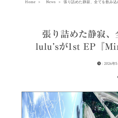
Home
News
張り詰めた静寂、全てを飲み込む轟音──
張り詰めた静寂、全
lulu’sが1st EP『
: 2026年