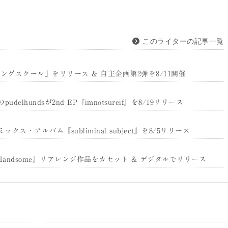
このライターの記事一覧
ングスクール」をリリース & 自主企画第2弾を8/11開催
hundsが2nd EP『imnotsureif』を8/19リリース
クス・アルバム『subliminal subject』を8/5リリース
る『Handsome』リアレンジ作品をカセット & デジタルでリリース