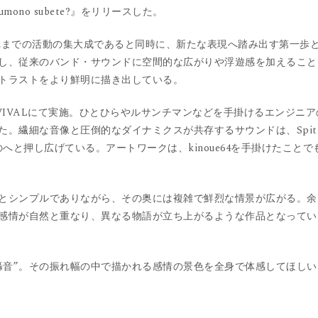
rumono subete?』をリリースした。
れまでの活動の集大成であると同時に、新たな表現へ踏み出す第一歩
し、従来のバンド・サウンドに空間的な広がりや浮遊感を加えること
トラストをより鮮明に描き出している。
REVIVALにて実施。ひとひらやルサンチマンなどを手掛けるエンジニア
。繊細な音像と圧倒的なダイナミクスが共存するサウンドは、Spit
のへと押し広げている。アートワークは、kinoue64を手掛けたことで
、一見するとシンプルでありながら、その奥には複雑で鮮烈な情景が広がる。
感情が自然と重なり、異なる物語が立ち上がるような作品となってい
 “轟音”。その振れ幅の中で描かれる感情の景色を全身で体感してほしい