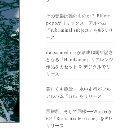
ス
その音楽は誰のものか？ Blume
popoがリミックス・アルバム
『subliminal subject』を8/5リリ
ース
dansa med digが結成10周年記念
となる『Handsome』リアレンジ
作品をカセット & デジタルでリ
リース
美しくも静謐──水中走行がフル
アルバム『1st』をリリース
再解釈、そして回帰──Winterが
EP『Romantix Mixtape』を9/18
リリース