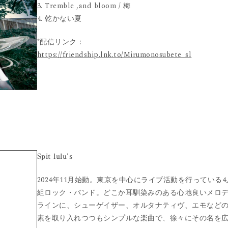
3. Tremble ,and bloom / 梅
4. 乾かない夏
*配信リンク：
https://friendship.lnk.to/Mirumonosubete_sl
Spit lulu’s
2024年11月始動。東京を中心にライブ活動を行っている4
組ロック・バンド。どこか耳馴染みのある心地良いメロ
ラインに、シューゲイザー、オルタナティヴ、エモなど
素を取り入れつつもシンプルな楽曲で、徐々にその名を