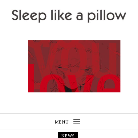
Skip to content
Sleep like a pillow
MENU
Toggle
navigation
NEWS