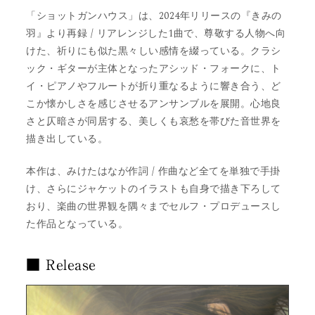
「ショットガンハウス」は、2024年リリースの『きみの
羽』より再録 / リアレンジした1曲で、尊敬する人物へ向
けた、祈りにも似た黒々しい感情を綴っている。クラシ
ック・ギターが主体となったアシッド・フォークに、ト
イ・ピアノやフルートが折り重なるように響き合う、ど
こか懐かしさを感じさせるアンサンブルを展開。心地良
さと仄暗さが同居する、美しくも哀愁を帯びた音世界を
描き出している。
本作は、みけたはなが作詞 / 作曲など全てを単独で手掛
け、さらにジャケットのイラストも自身で描き下ろして
おり、楽曲の世界観を隅々までセルフ・プロデュースし
た作品となっている。
■ Release