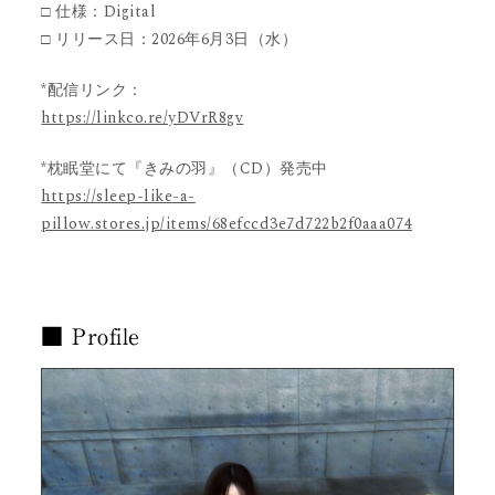
□ 仕様：Digital
□ リリース日：2026年6月3日（水）
*配信リンク：
https://linkco.re/yDVrR8gv
*枕眠堂にて『きみの羽』（CD）発売中
https://sleep-like-a-
pillow.stores.jp/items/68efccd3e7d722b2f0aaa074
■ Profile