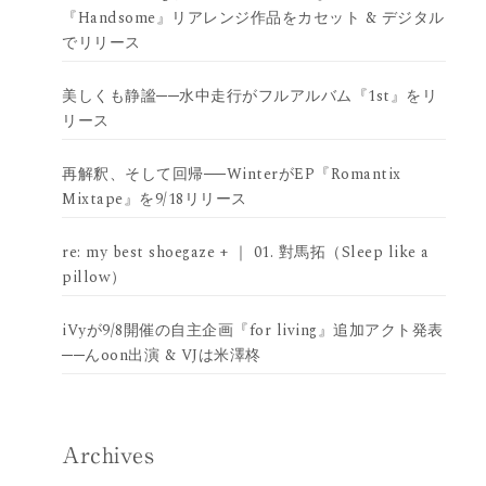
『Handsome』リアレンジ作品をカセット & デジタル
でリリース
美しくも静謐──水中走行がフルアルバム『1st』をリ
リース
再解釈、そして回帰──WinterがEP『Romantix
Mixtape』を9/18リリース
re: my best shoegaze + ｜ 01. 對馬拓（Sleep like a
pillow）
iVyが9/8開催の自主企画『for living』追加アクト発表
──んoon出演 & VJは米澤柊
Archives