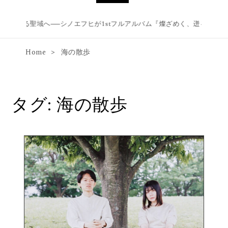
まれる聖域へ──シノエフヒが1stフルアルバム『燦ざめく、迸る、降り注
Home
海の散歩
タグ:
海の散歩