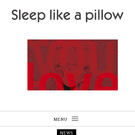
Skip to content
Sleep like a pillow
MENU
Toggle
navigation
NEWS