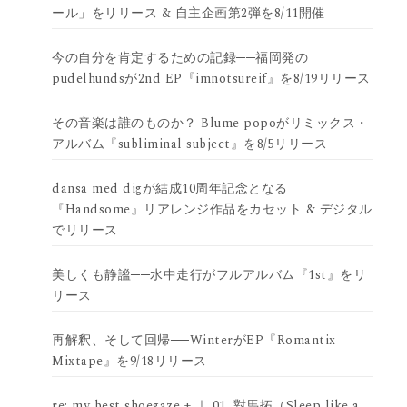
ール」をリリース & 自主企画第2弾を8/11開催
今の自分を肯定するための記録──福岡発の
pudelhundsが2nd EP『imnotsureif』を8/19リリース
その音楽は誰のものか？ Blume popoがリミックス・
アルバム『subliminal subject』を8/5リリース
dansa med digが結成10周年記念となる
『Handsome』リアレンジ作品をカセット & デジタル
でリリース
美しくも静謐──水中走行がフルアルバム『1st』をリ
リース
再解釈、そして回帰──WinterがEP『Romantix
Mixtape』を9/18リリース
re: my best shoegaze + ｜ 01. 對馬拓（Sleep like a