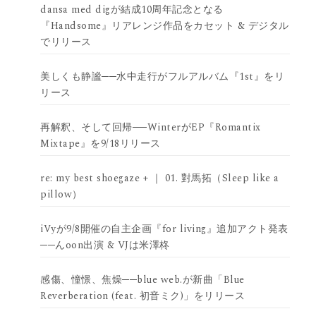
dansa med digが結成10周年記念となる
『Handsome』リアレンジ作品をカセット & デジタル
でリリース
美しくも静謐──水中走行がフルアルバム『1st』をリ
リース
再解釈、そして回帰──WinterがEP『Romantix
Mixtape』を9/18リリース
re: my best shoegaze + ｜ 01. 對馬拓（Sleep like a
pillow）
iVyが9/8開催の自主企画『for living』追加アクト発表
──んoon出演 & VJは米澤柊
感傷、憧憬、焦燥──blue web.が新曲「Blue
Reverberation (feat. 初音ミク)」をリリース