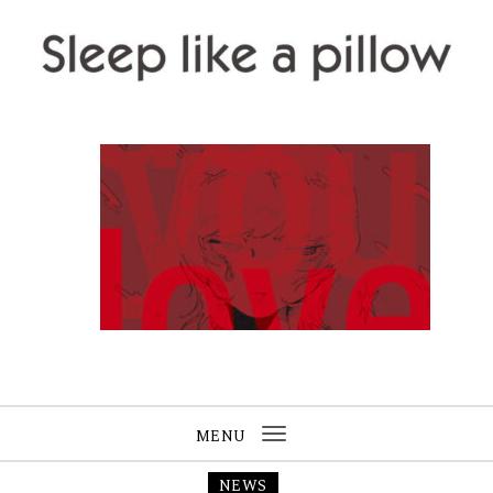
Skip to content
Sleep like a pillow
MENU
Toggle
navigation
NEWS