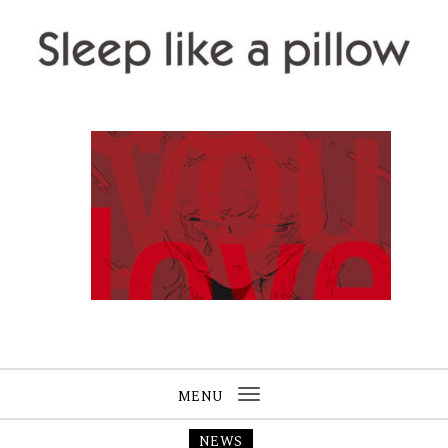
Skip to content
Sleep like a pillow
MENU
Toggle
navigation
NEWS