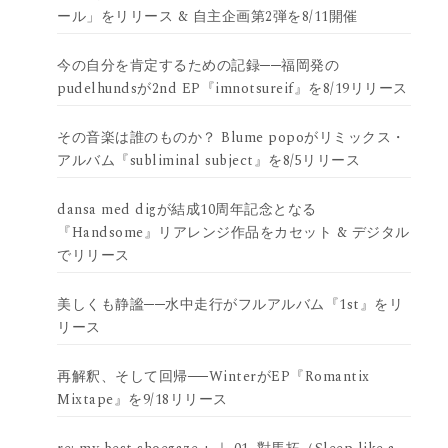
ール」をリリース & 自主企画第2弾を8/11開催
今の自分を肯定するための記録──福岡発の
pudelhundsが2nd EP『imnotsureif』を8/19リリース
その音楽は誰のものか？ Blume popoがリミックス・
アルバム『subliminal subject』を8/5リリース
dansa med digが結成10周年記念となる
『Handsome』リアレンジ作品をカセット & デジタル
でリリース
美しくも静謐──水中走行がフルアルバム『1st』をリ
リース
再解釈、そして回帰──WinterがEP『Romantix
Mixtape』を9/18リリース