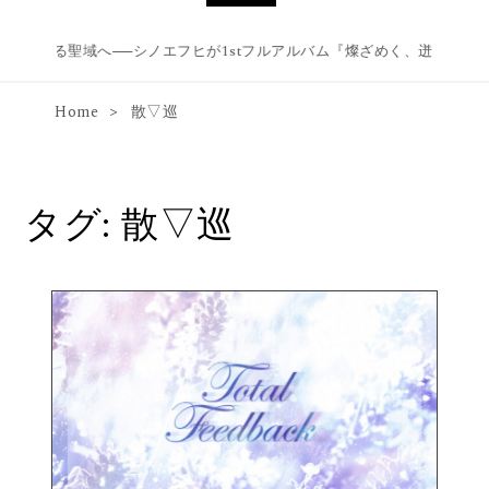
まれる聖域へ──シノエフヒが1stフルアルバム『燦ざめく、迸る、降り
Home
散▽巡
タグ:
散▽巡