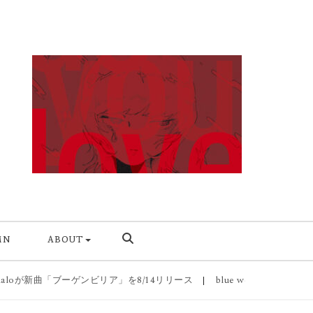
MN
ABOUT
loが新曲「ブーゲンビリア」を8/14リリース
|
blue web.が1stアルバム『B