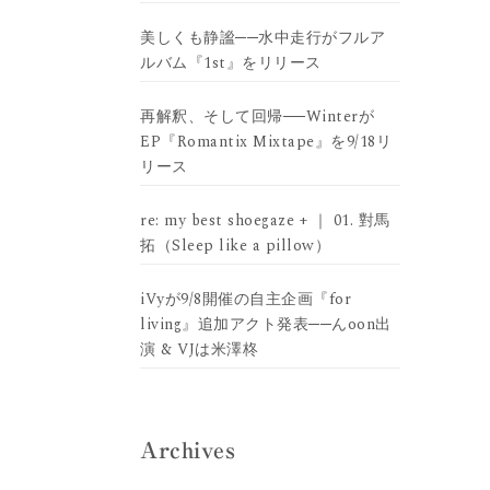
美しくも静謐──水中走行がフルア
ルバム『1st』をリリース
再解釈、そして回帰──Winterが
EP『Romantix Mixtape』を9/18リ
リース
re: my best shoegaze + ｜ 01. 對馬
拓（Sleep like a pillow）
iVyが9/8開催の自主企画『for
living』追加アクト発表──んoon出
演 & VJは米澤柊
Archives