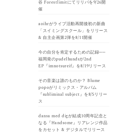
谷 Forestlimitにてリリパを9/26開
催
aoihrがライブ活動再開後初の新曲
「スイミングスクール」をリリース
& 自主企画第2弾を8/11開催
今の自分を肯定するための記録──
福岡発のpudelhundsが2nd
EP『imnotsureif』を8/19リリース
その音楽は誰のものか？ Blume
popoがリミックス・アルバム
『subliminal subject』を8/5リリー
ス
dansa med digが結成10周年記念と
なる『Handsome』リアレンジ作品
をカセット & デジタルでリリース