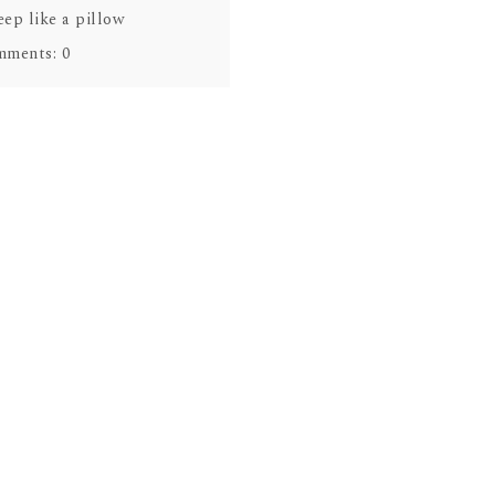
eep like a pillow
mments:
0