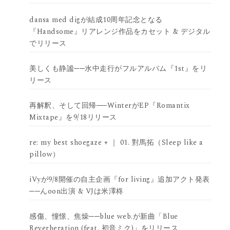
dansa med digが結成10周年記念となる
『Handsome』リアレンジ作品をカセット & デジタル
でリリース
美しくも静謐──水中走行がフルアルバム『1st』をリ
リース
再解釈、そして回帰──WinterがEP『Romantix
Mixtape』を9/18リリース
re: my best shoegaze + ｜ 01. 對馬拓（Sleep like a
pillow）
iVyが9/8開催の自主企画『for living』追加アクト発表
──んoon出演 & VJは米澤柊
感傷、憧憬、焦燥──blue web.が新曲「Blue
Reverberation (feat. 初音ミク)」をリリース