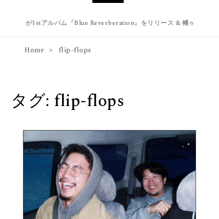
e web.が1stアルバム『Blue Reverberation』をリリース & 幡ヶ谷 Fores
Home
flip-flops
タグ:
flip-flops