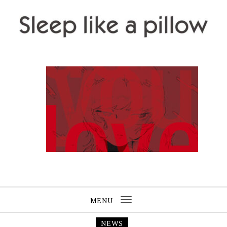
Skip to content
Sleep like a pillow
MENU
Toggle
navigation
NEWS