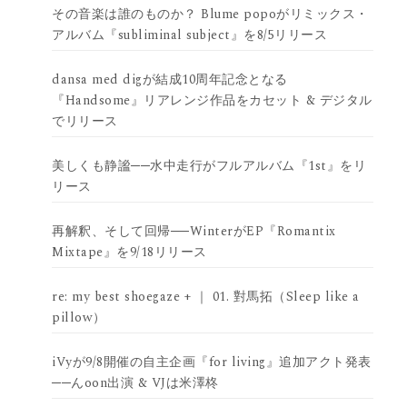
その音楽は誰のものか？ Blume popoがリミックス・
アルバム『subliminal subject』を8/5リリース
dansa med digが結成10周年記念となる
『Handsome』リアレンジ作品をカセット & デジタル
でリリース
美しくも静謐──水中走行がフルアルバム『1st』をリ
リース
再解釈、そして回帰──WinterがEP『Romantix
Mixtape』を9/18リリース
re: my best shoegaze + ｜ 01. 對馬拓（Sleep like a
pillow）
iVyが9/8開催の自主企画『for living』追加アクト発表
──んoon出演 & VJは米澤柊