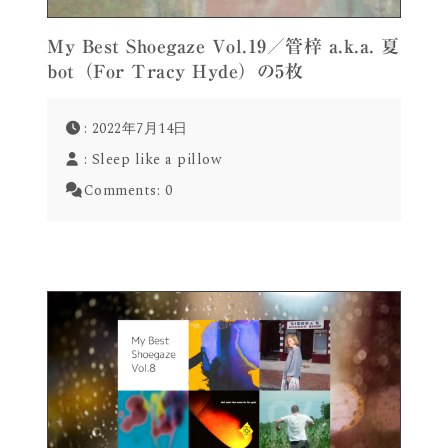
My Best Shoegaze Vol.19／管梓 a.k.a. 夏
bot（For Tracy Hyde）の5枚
: 2022年7月14日
:
Sleep like a pillow
Comments:
0