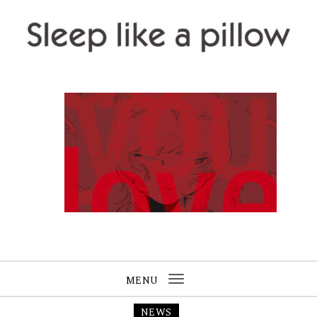
Skip to content
Sleep like a pillow
MENU
Toggle
navigation
NEWS