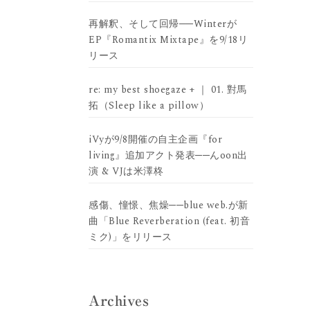
再解釈、そして回帰──Winterが
EP『Romantix Mixtape』を9/18リ
リース
re: my best shoegaze + ｜ 01. 對馬
拓（Sleep like a pillow）
iVyが9/8開催の自主企画『for
living』追加アクト発表──んoon出
演 & VJは米澤柊
感傷、憧憬、焦燥──blue web.が新
曲「Blue Reverberation (feat. 初音
ミク)」をリリース
Archives