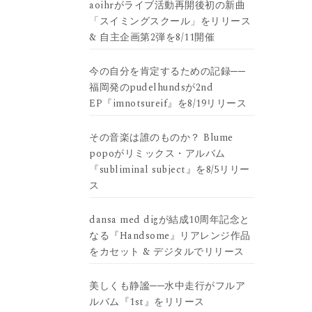
aoihrがライブ活動再開後初の新曲
「スイミングスクール」をリリース
& 自主企画第2弾を8/11開催
今の自分を肯定するための記録──
福岡発のpudelhundsが2nd
EP『imnotsureif』を8/19リリース
その音楽は誰のものか？ Blume
popoがリミックス・アルバム
『subliminal subject』を8/5リリー
ス
dansa med digが結成10周年記念と
なる『Handsome』リアレンジ作品
をカセット & デジタルでリリース
美しくも静謐──水中走行がフルア
ルバム『1st』をリリース